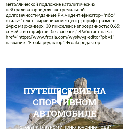
металлической подложке каталитических
нейтрализаторов для экстремальной
долговечности
<данные P-Ф-идентификатор="пбф"
стиль="текст-выравнивание: центр; шрифт-размер:
14px; маржа-верх: 30 пикселей; непрозрачность: 0.65;
семейство шрифтов: без засечек;">Работает на <а
href="https://www.froala.com/wysiwyg-editor?pb=1"
название="Froala редактор">Froala редактор
ПУТЕШЕСТВИЕ НА
СПОРТИВНОМ
АВТОМОБИЛЕ
Готовы к главному приключению года?