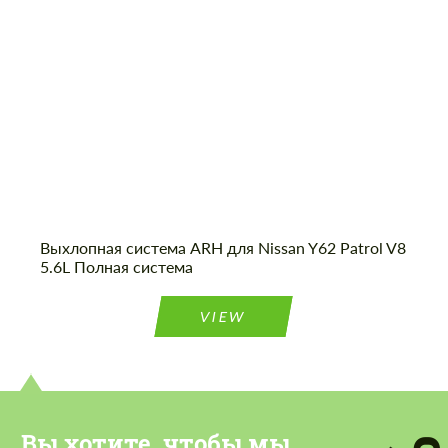
персональных данных
персональных данных
СВЯЖИТЕСЬ СО МНОЙ
СВЯЖИТЕСЬ СО МНОЙ
Мы говорим на вашем языке
Мы говорим на вашем языке
Выхлопная система ARH для Nissan Y62 Patrol V8
5.6L Полная система
VIEW
Вы хотите, чтобы мы