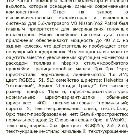
Y62 Patrol с помощью нашего коллектора и полного
выхлопа, которые оснащены самыми современными
компонентами. Ответ на запрос о
высококачественных коллекторах и выхлопных
системах для 5,6-литрового V8 Nissan Y62 Patrol был
главным приоритетом для американских гоночных
коллекторов. Наши новейшие системы для этого
приложения обеспечивают мощность до 40 л.с. на
задних колесах, что действительно пробуждает этот
популярный внедорожник. Эту мощность вы можете
ощутить вместе с увеличенным крутящим моментом и
расходом топлива.
и nbsp;
<р стиль='коробчатого
проклейки: граница-коробка; маржа: 0px 0px 15px;
шрифт-стиль: нормальный; линия-высота: 1.6 ЭМ;
цвет: RGB(51, 51, 51); семейство шрифтов: Helvetica и
"готический", Ариал "Люцида Гранде", без засечек;
размер шрифта: 16px и; шрифт-вариант-лигатуры:
нормальный; шрифт-вариант-шапки: обычный;
шрифт-вес: 400; письмо-интервал: нормальный;
сироты: 2; Текст-выравнивание: слева; текст-абзац:
0px; текст-преобразование: нет; Белый-пространство:
нормальное; вдов: 2; Слово-интервал: 0px; -в WebKit-
текст-ход-ширина: 0px; фон-цвет: RGB(255, 255, 255);
текст-украшение-стиль: начальный; текст-украшение-