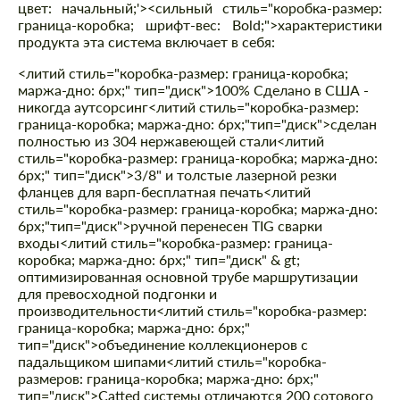
цвет: начальный;'><сильный стиль="коробка-размер:
граница-коробка; шрифт-вес: Bold;">характеристики
продукта эта система включает в себя:
<литий стиль="коробка-размер: граница-коробка;
маржа-дно: 6px;" тип="диск">100% Сделано в США -
никогда аутсорсинг
<литий стиль="коробка-размер:
граница-коробка; маржа-дно: 6px;"тип="диск">сделан
полностью из 304 нержавеющей стали
<литий
стиль="коробка-размер: граница-коробка; маржа-дно:
6px;" тип="диск">3/8" и толстые лазерной резки
фланцев для варп-бесплатная печать
<литий
стиль="коробка-размер: граница-коробка; маржа-дно:
6px;"тип="диск">ручной перенесен TIG сварки
входы
<литий стиль="коробка-размер: граница-
коробка; маржа-дно: 6px;" тип="диск" & gt;
оптимизированная основной трубе маршрутизации
для превосходной подгонки и
производительности
<литий стиль="коробка-размер:
граница-коробка; маржа-дно: 6px;"
тип="диск">объединение коллекционеров с
падальщиком шипами
<литий стиль="коробка-
размеров: граница-коробка; маржа-дно: 6px;"
тип="диск">Catted системы отличаются 200 сотового