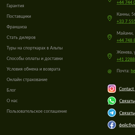
+44 744 
Гарантия
Канны, 5
Поставщики
+33 7 55
Франшиза
Майами, 
Стать дилеров
+44 748 
Туры на спорткарах в Альпы
Женева, 
Cпособы оплаты и доставки
+41 2288
Условия обмена и возврата
@
Почта:
he
Онлайн страхование
Contact 
Блог
О нас
Связать
Пользовательское соглашение
Связать
фейсбу