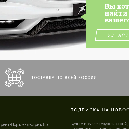
Вы хо
найти
вашег
УЗНАЙТ
ДОСТАВКА ПО ВСЕЙ РОССИИ
S
ПОДПИСКА НА НОВО
Будьте в курсе текущих акций,
Грейт-Портленд-стрит, 85
не упустите выгодные предло