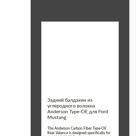
Material:
Углеродного волокна
Product
Карбоновые
детали
Type:
Country of origin:
США
Задний балдахин из
углеродного волокна
Anderson Type-OE для Ford
Mustang
The Anderson Carbon Fiber Type-OE
Rear Valance is designed specifically for