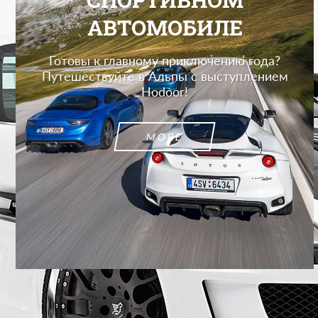
АВТОМОБИЛЕ
Готовы к главному приключению года?
Путешествуйте в Альпы с выступлением
Hodoor!
MORE