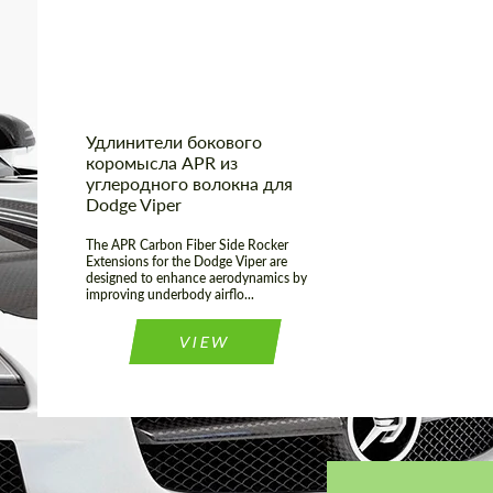
Country of origin:
США
Удлинители бокового
коромысла APR из
углеродного волокна для
Dodge Viper
The APR Carbon Fiber Side Rocker
Extensions for the Dodge Viper are
designed to enhance aerodynamics by
improving underbody airflo...
VIEW