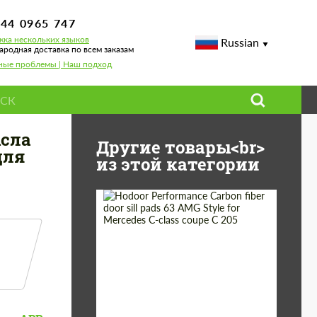
744 0965 747
ка нескольких языков
Russian
родная доставка по всем заказам
ные проблемы | Наш подход
e Viper
ысла
Другие товары<br>
для
из этой категории
Country of origin:
Россия
Product
Карбоновые
детали
Type: