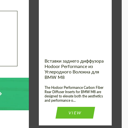
Country of origin:
Россия
Product
Карбоновые
детали
Type:
Material:
Углеродного волокна
Вставки заднего диффузора
Hodoor Performance из
Углеродного Волокна для
BMW M8
The Hodoor Performance Carbon Fiber
Rear Diffuser Inserts for BMW M8 are
designed to elevate both the aesthetics
and performance o...
VIEW