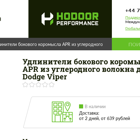
+44 
Поддерж
Я
Междуна
Глобаль
инители бокового коромысла APR из углеродного волокна для Dodg
Удлинители бокового кором
APR из углеродного волокна 
Dodge Viper
В наличии
Доставка:
от 2 дней, от 639 рублей