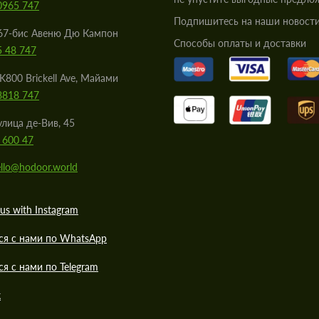
0965 747
Подпишитесь на наши новости
67-бис Авеню Дю Кампон
Cпособы оплаты и доставки
5 48 747
K800 Brickell Ave, Майами
8818 747
улица де-Вив, 45
 600 47
llo@hodoor.world
us with Instagram
ся с нами по WhatsApp
ся с нами по Telegram
к