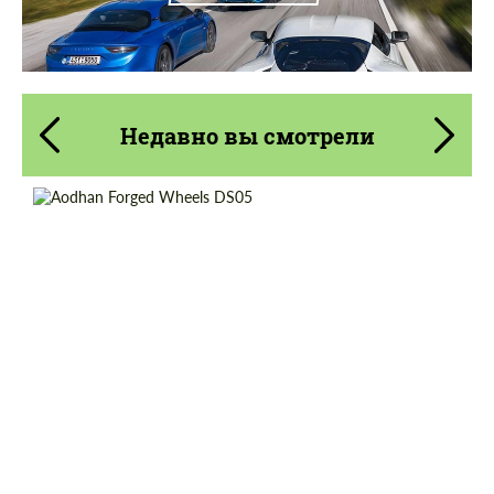
Недавно вы смотрели
Diameter:
18", 19"
Product Type:
Литые Диски
Country of origin:
США
Wheel construction:
2 шт