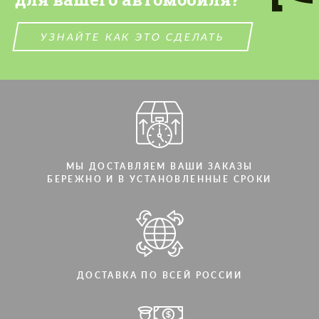
СВЯЖИТЕСЬ СО МНОЙ
СВЯЖИТЕСЬ СО МНОЙ
УЗНАЙТЕ КАК ЭТО СДЕЛАТЬ
Мы говорим на вашем языке
Мы говорим на вашем языке
МЫ ДОСТАВЛЯЕМ ВАШИ ЗАКАЗЫ
БЕРЕЖНО И В УСТАНОВЛЕННЫЕ СРОКИ
ДОСТАВКА ПО ВСЕЙ РОССИИ