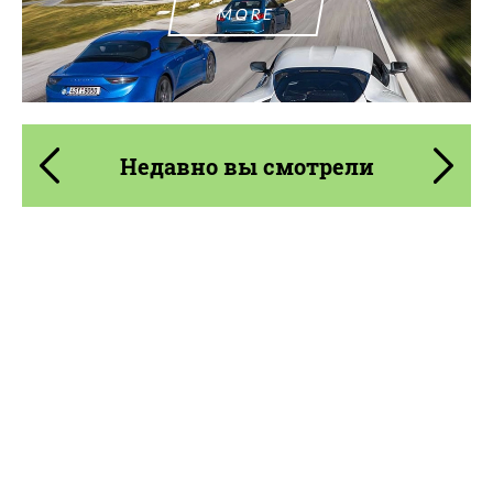
MORE
Недавно вы смотрели
Product Type:
Карбоновые детали
Material:
Углеродного волокна
Country of origin:
США