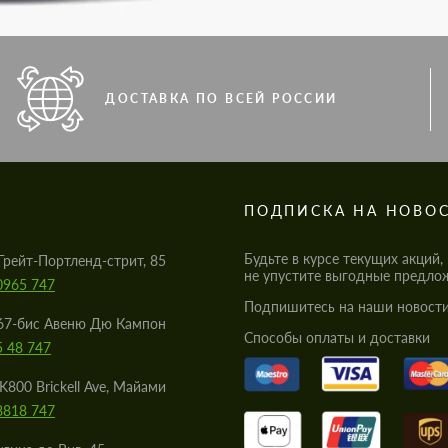
ДОСТАВКА ПО ВСЕЙ РОССИИ
S
ПОДПИСКА НА НОВО
Будьте в курсе текущих акций,
Грейт-Портленд-стрит, 85
не упустите выгодные предло
0965 747
Подпишитесь на наши новости
67-бис Авеню Дю Кампон
Cпособы оплаты и доставки
5 48 747
K800 Brickell Ave, Майами
8818 747