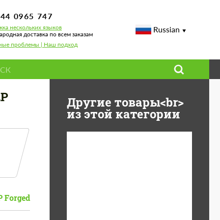
744 0965 747
ка нескольких языков
Russian
родная доставка по всем заказам
ные проблемы | Наш подход
2P
Другие товары<br>
из этой категории
Diameter:
13", 14", 15", 16", 17",
18", 19", 20", 21", 22",
23", 24"
 Forged
Material:
ABS пластик, Forged
carbon, Базальтовые