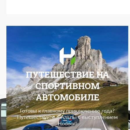
ПУТЕШЕСТВИЕ НА
СПОРТИВНОМ
АВТОМОБИЛЕ
Готовы к главному приключению года?
Путешествуйте в Альпы с выступлением
Hodoor!