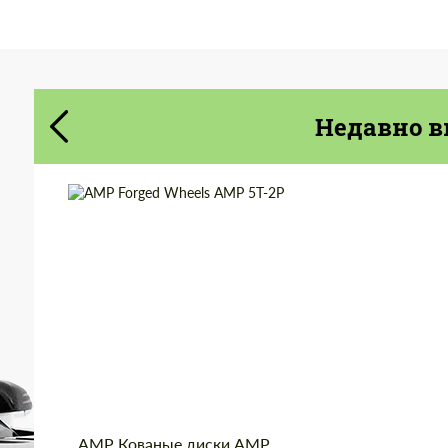
Cогласиться на обработку
Cогласиться на обработку
персональных данных
персональных данных
Недавно в
СВЯЖИТЕСЬ СО МНОЙ
СВЯЖИТЕСЬ СО МНОЙ
Мы говорим на вашем языке
Мы говорим на вашем языке
Diameter:
13", 14", 15", 16", 17",
18", 19", 20", 21", 22",
23", 24"
Country of origin:
Netherlands
Wheel construction:
2 шт
Product Type:
Кованые Диски
AMP Кованые диски AMP