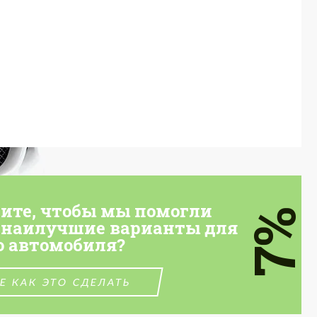
тите, чтобы мы помогли
7%
 наилучшие варианты для
о автомобиля?
Е КАК ЭТО СДЕЛАТЬ