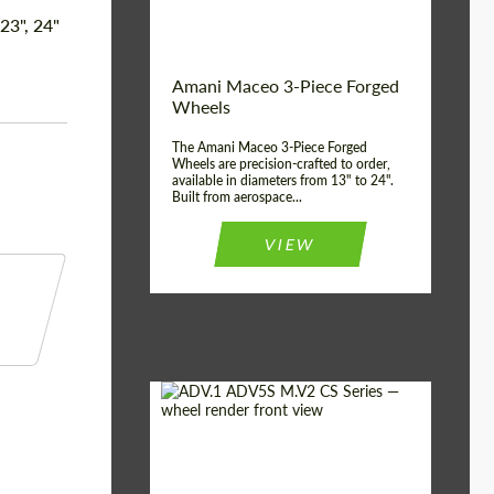
Волокна
 23", 24"
Product Type:
3 шт
Country of origin:
США
Amani Maceo 3-Piece Forged
Wheel construction:
3 шт
Wheels
The Amani Maceo 3-Piece Forged
Wheels are precision-crafted to order,
available in diameters from 13" to 24".
Built from aerospace...
VIEW
Product Type:
Кованые Диски