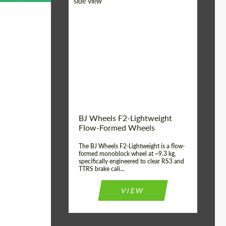
Diameter:
18", 19", 20", 21", 22",
23", 24"
Country of origin:
Германия
Product Type:
FlowForm Wheels
Wheel construction:
Моноблок
BJ Wheels F2-Lightweight
Flow-Formed Wheels
The BJ Wheels F2-Lightweight is a flow-
formed monoblock wheel at ~9.3 kg,
specifically engineered to clear RS3 and
TTRS brake cali...
VIEW