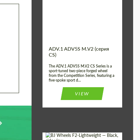
Country of origin:
США
Diameter:
13", 14", 15", 16", 17",
18", 19", 20", 21", 22",
23", 24"
Wheel construction:
2 шт
ADV.1 ADV5S M.V2 (серия
CS)
The ADV.1 ADV5S M.V2 CS Series is a
sport-tuned two-piece forged wheel
from the Competition Series, featuring a
five-spoke sport d...
VIEW