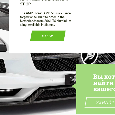
5T-2P
The AMP Forged AMP-5T is a 2-Piece
forged wheel built to order in the
Netherlands from 6061-T6 aluminium
alloy. Available in diame...
VIEW
Вы хо
найти
вашег
УЗНАЙТ