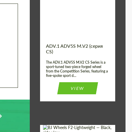
Country of origin:
США
Diameter:
13", 14", 15", 16", 17",
18", 19", 20", 21", 22",
23", 24"
Wheel construction:
2 шт
ADV.1 ADV5S M.V2 (серия
CS)
The ADV.1 ADV5S M.V2 CS Series is a
sport-tuned two-piece forged wheel
from the Competition Series, featuring a
five-spoke sport d...
VIEW