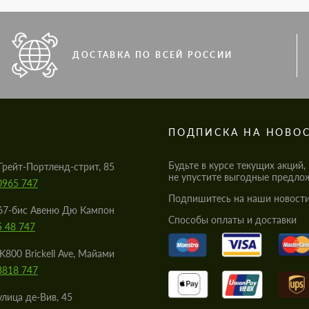
ДОСТАВКА ПО ВСЕЙ РОССИИ
S
ПОДПИСКА НА НОВО
Будьте в курсе текущих акций,
Грейт-Портленд-стрит, 85
не упустите выгодные предло
0965 747
Подпишитесь на наши новости
67-бис Авеню Дю Кампон
Cпособы оплаты и доставки
5 48 747
K800 Brickell Ave, Майами
8818 747
улица де-Вив, 45