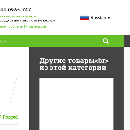
744 0965 747
ка нескольких языков
Russian
родная доставка по всем заказам
ные проблемы | Наш подход
Другие товары<br>
из этой категории
Diameter:
13", 14", 15", 16", 17",
18", 19", 20", 21", 22",
23", 24"
 Forged
Material:
ABS пластик, Forged
carbon, Базальтовые