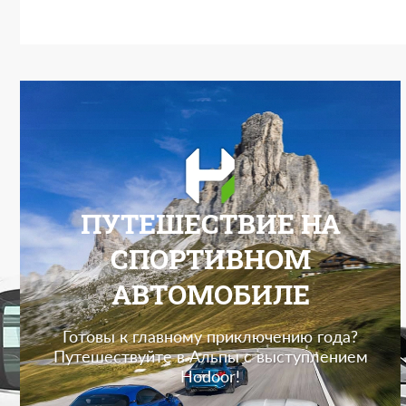
ПУТЕШЕСТВИЕ НА
СПОРТИВНОМ
АВТОМОБИЛЕ
Готовы к главному приключению года?
Путешествуйте в Альпы с выступлением
Hodoor!