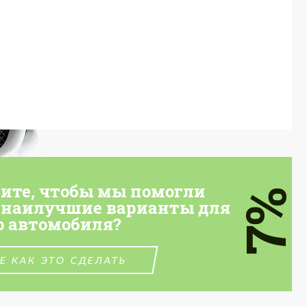
тите, чтобы мы помогли
7%
 наилучшие варианты для
о автомобиля?
Е КАК ЭТО СДЕЛАТЬ