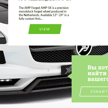
The AMP Forged AMP-5K is a precision
monoblock forged wheel produced in
the Netherlands. Available 13"–24" in a
fully custom finis...
VIEW
Вы хо
найти
вашег
УЗНАЙТ