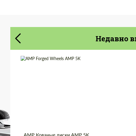
Cогласиться на обработку
Cогласиться на обработку
персональных данных
персональных данных
СВЯЖИТЕСЬ СО МНОЙ
Недавно в
СВЯЖИТЕСЬ СО МНОЙ
Мы говорим на вашем языке
Мы говорим на вашем языке
Diameter:
13", 14", 15", 16", 17",
18", 19", 20", 21", 22",
23", 24"
Country of origin:
Netherlands
Wheel construction:
Моноблок
Product Type:
Кованые Диски
AMP Кованые диски AMP 5K