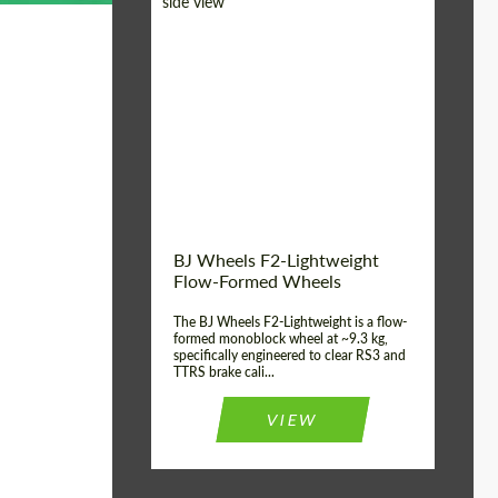
Diameter:
18", 19", 20", 21", 22",
23", 24"
Country of origin:
Германия
Product Type:
FlowForm Wheels
Wheel construction:
Моноблок
BJ Wheels F2-Lightweight
Flow-Formed Wheels
The BJ Wheels F2-Lightweight is a flow-
formed monoblock wheel at ~9.3 kg,
specifically engineered to clear RS3 and
TTRS brake cali...
VIEW