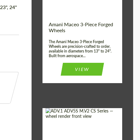
Волокна
 23", 24"
Product Type:
3 шт
Country of origin:
США
Amani Maceo 3-Piece Forged
Wheel construction:
3 шт
Wheels
The Amani Maceo 3-Piece Forged
Wheels are precision-crafted to order,
available in diameters from 13" to 24".
Built from aerospace...
VIEW
Product Type:
Кованые Диски