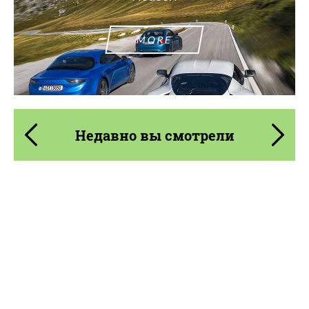
MORE
Недавно вы смотрели
Product Type:
Кованые Диски
Diameter:
13", 14", 15", 16", 17", 18", 19", 20", 21", 22",
23", 24"
Country of origin:
США
Wheel construction:
3 шт