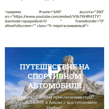
<ширина iframe="640" высота="360"
src="https://www.youtube.com/embed/Vtb7XHRH1TY?
&wmode=opaque&rel=0 " frameborder="0"
allowfullscreen="" class="fr-перетаскиваемый">
ПУТЕШЕСТВИЕ НА
СПОРТИВНОМ
АВТОМОБИЛЕ
Готовы к главному приключению года?
Путешествуйте в Альпы с выступлением
Hodoor!