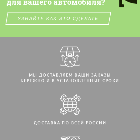
для вашего автомобиля?
СВЯЖИТЕСЬ СО МНОЙ
СВЯЖИТЕСЬ СО МНОЙ
Мы говорим на вашем языке
УЗНАЙТЕ КАК ЭТО СДЕЛАТЬ
Мы говорим на вашем языке
МЫ ДОСТАВЛЯЕМ ВАШИ ЗАКАЗЫ
БЕРЕЖНО И В УСТАНОВЛЕННЫЕ СРОКИ
ДОСТАВКА ПО ВСЕЙ РОССИИ