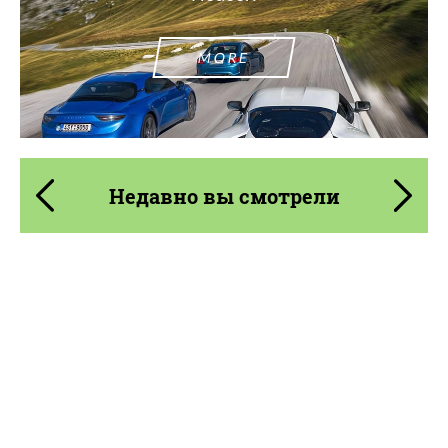
MORE
Недавно вы смотрели
Product Type:
3 шт
Diameter:
13", 14", 15", 16", 17", 18", 19", 20", 21", 22",
23", 24"
Country of origin:
США
Wheel construction:
3 шт