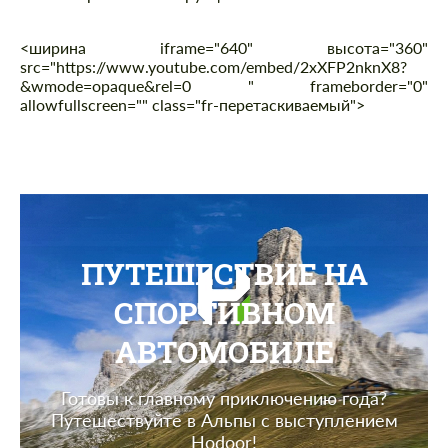
<ширина iframe="640" высота="360"
src="https://www.youtube.com/embed/2xXFP2nknX8?
&wmode=opaque&rel=0 " frameborder="0"
allowfullscreen="" class="fr-перетаскиваемый">
ПУТЕШЕСТВИЕ НА
СПОРТИВНОМ
АВТОМОБИЛЕ
Готовы к главному приключению года?
Путешествуйте в Альпы с выступлением
Hodoor!