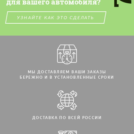
для вашего автомобиля?
СВЯЖИТЕСЬ СО МНОЙ
СВЯЖИТЕСЬ СО МНОЙ
Мы говорим на вашем языке
УЗНАЙТЕ КАК ЭТО СДЕЛАТЬ
Мы говорим на вашем языке
МЫ ДОСТАВЛЯЕМ ВАШИ ЗАКАЗЫ
БЕРЕЖНО И В УСТАНОВЛЕННЫЕ СРОКИ
ДОСТАВКА ПО ВСЕЙ РОССИИ