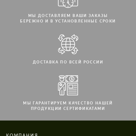
МЫ ДОСТАВЛЯЕМ ВАШИ ЗАКАЗЫ
БЕРЕЖНО И В УСТАНОВЛЕННЫЕ СРОКИ
Cогласиться на обработку
Cогласиться на обработку
персональных данных
персональных данных
СВЯЖИТЕСЬ СО МНОЙ
СВЯЖИТЕСЬ СО МНОЙ
Мы говорим на вашем языке
Мы говорим на вашем языке
ДОСТАВКА ПО ВСЕЙ РОССИИ
МЫ ГАРАНТИРУЕМ КАЧЕСТВО НАШЕЙ
ПРОДУКЦИИ СЕРТИФИКАТАМИ
КОМПАНИЯ