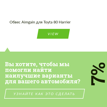
Обвес Aimgain для Toyta 80 Harrier
Cогласиться на обработку
Cогласиться на обработку
персональных данных
персональных данных
VIEW
СВЯЖИТЕСЬ СО МНОЙ
СВЯЖИТЕСЬ СО МНОЙ
Мы говорим на вашем языке
Мы говорим на вашем языке
Вы хотите, чтобы мы
7
помогли найти
наилучшие варианты
для вашего автомобиля?
УЗНАЙТЕ КАК ЭТО СДЕЛАТЬ