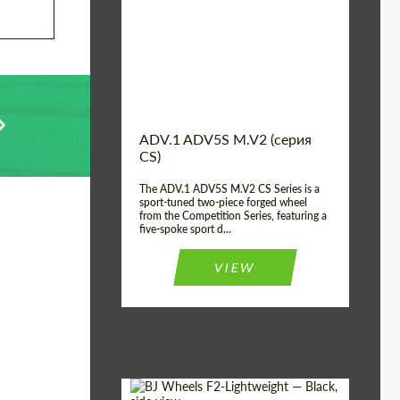
Country of origin:
США
Diameter:
13", 14", 15", 16", 17",
18", 19", 20", 21", 22",
23", 24"
Wheel construction:
2 шт
ADV.1 ADV5S M.V2 (серия
CS)
The ADV.1 ADV5S M.V2 CS Series is a
sport-tuned two-piece forged wheel
from the Competition Series, featuring a
five-spoke sport d...
VIEW