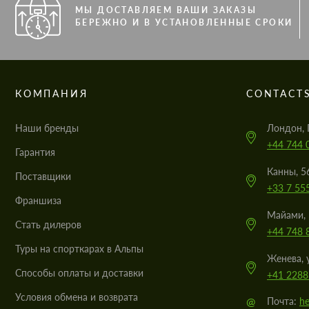
МЫ ДОСТАВЛЯЕМ ВАШИ ЗАКАЗЫ
БЕРЕЖНО И В УСТАНОВЛЕННЫЕ СРОКИ
КОМПАНИЯ
CONTACT
Наши бренды
Лондон, 
+44 744 
Гарантия
Канны, 5
Поставщики
+33 7 55
Франшиза
Майами, 
Стать дилеров
+44 748 
Туры на спорткарах в Альпы
Женева, 
Cпособы оплаты и доставки
+41 2288
Условия обмена и возврата
@
Почта:
he