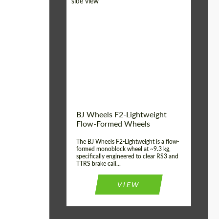
Diameter:
18", 19", 20", 21", 22",
23", 24"
Country of origin:
Германия
Product Type:
FlowForm Wheels
Wheel construction:
Моноблок
BJ Wheels F2-Lightweight
Flow-Formed Wheels
The BJ Wheels F2-Lightweight is a flow-
formed monoblock wheel at ~9.3 kg,
specifically engineered to clear RS3 and
TTRS brake cali...
VIEW