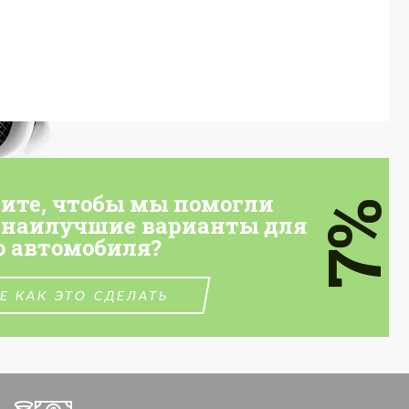
тите, чтобы мы помогли
7%
 наилучшие варианты для
о автомобиля?
Е КАК ЭТО СДЕЛАТЬ