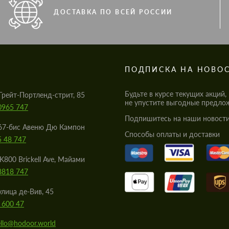
ДОСТАВКА ПО ВСЕЙ РОССИИ
S
ПОДПИСКА НА НОВО
Будьте в курсе текущих акций,
Грейт-Портленд-стрит, 85
не упустите выгодные предло
0965 747
Подпишитесь на наши новости
67-бис Авеню Дю Кампон
Cпособы оплаты и доставки
5 48 747
K800 Brickell Ave, Майами
8818 747
улица де-Вив, 45
 600 47
llo@hodoor.world