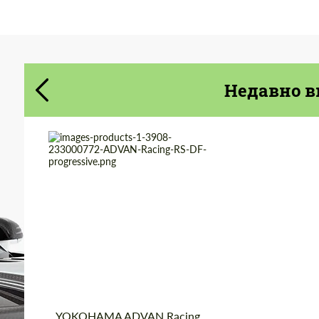
Cогласиться на обработку
Cогласиться на обработку
персональных данных
персональных данных
СВЯЖИТЕСЬ СО МНОЙ
СВЯЖИТЕСЬ СО МНОЙ
Недавно в
Мы говорим на вашем языке
Мы говорим на вашем языке
Product Type:
Кованые Диски
Diameter:
18"
Wheel construction:
Моноблок
Country of origin:
Япония
YOKOHAMA ADVAN Racing