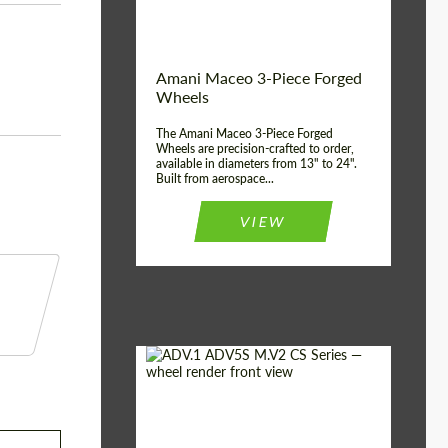
Волокна
Product Type:
3 шт
Country of origin:
США
Amani Maceo 3-Piece Forged
Wheel construction:
3 шт
Wheels
The Amani Maceo 3-Piece Forged
Wheels are precision-crafted to order,
available in diameters from 13" to 24".
Built from aerospace...
VIEW
Product Type:
Кованые Диски