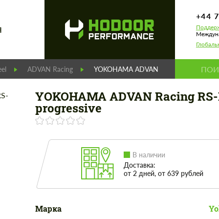
+44 
Поддерж
Я
Междуна
Глобаль
el
ADVAN Racing
YOKOHAMA ADVAN Racing RS-DF progr
YOKOHAMA ADVAN Racing RS-
progressive
В наличии
Доставка:
от 2 дней, от 639 рублей
Марка
Yo