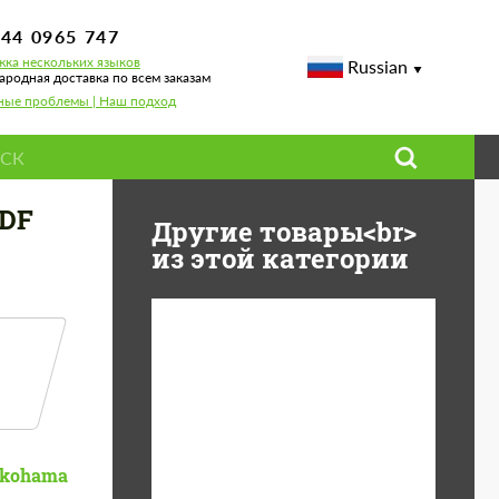
744 0965 747
ка нескольких языков
Russian
родная доставка по всем заказам
ные проблемы | Наш подход
essive
DF
Другие товары<br>
из этой категории
Diameter:
13", 14", 15", 16", 17",
18", 19", 20", 21", 22",
23", 24"
Material:
ABS пластик, Forged
kohama
carbon, Базальтовые