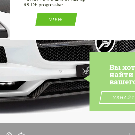
RS-DF progressive
VIEW
Вы хо
найти
вашег
УЗНАЙТ