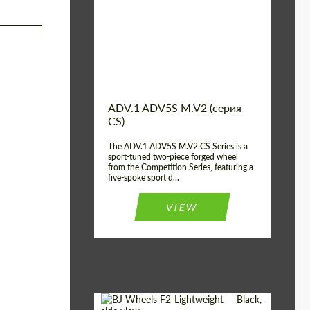
Country of origin:
США
Diameter:
13", 14", 15", 16", 17",
18", 19", 20", 21", 22",
23", 24"
Wheel construction:
2 шт
ADV.1 ADV5S M.V2 (серия
CS)
The ADV.1 ADV5S M.V2 CS Series is a
sport-tuned two-piece forged wheel
from the Competition Series, featuring a
five-spoke sport d...
VIEW