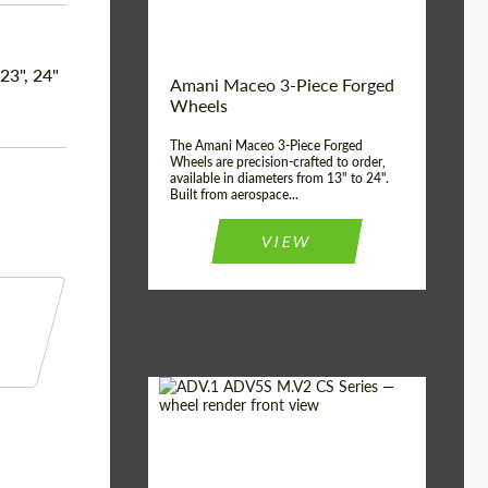
Волокна
Product Type:
3 шт
Country of origin:
США
 23", 24"
Amani Maceo 3-Piece Forged
Wheel construction:
3 шт
Wheels
The Amani Maceo 3-Piece Forged
Wheels are precision-crafted to order,
available in diameters from 13" to 24".
Built from aerospace...
VIEW
Product Type:
Кованые Диски