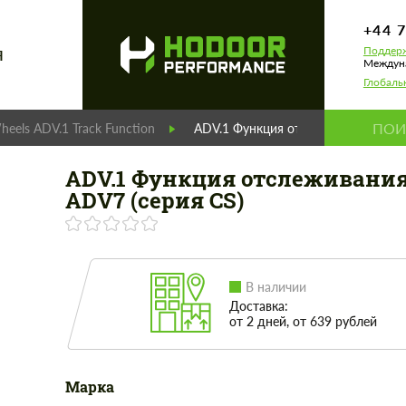
+44 
Поддерж
Я
Междуна
Глобаль
heels ADV.1 Track Function
ADV.1 Функция отслеживания ADV7 
ADV.1 Функция отслеживани
ADV7 (серия CS)
В наличии
Доставка:
от 2 дней, от 639 рублей
Марка