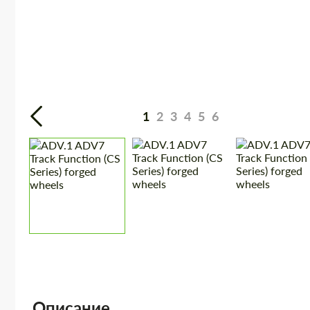
1
2
3
4
5
6
Описание