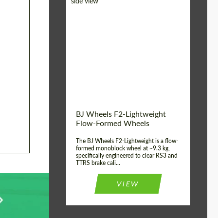
Diameter:
18", 19", 20", 21", 22",
23", 24"
Country of origin:
Германия
Product Type:
FlowForm Wheels
Wheel construction:
Моноблок
BJ Wheels F2-Lightweight
Flow-Formed Wheels
The BJ Wheels F2-Lightweight is a flow-
formed monoblock wheel at ~9.3 kg,
specifically engineered to clear RS3 and
TTRS brake cali...
VIEW