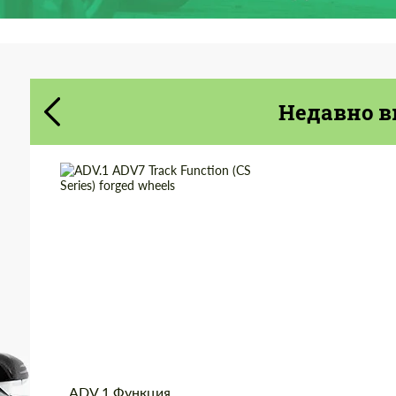
Cогласиться на обработку
Cогласиться на обработку
персональных данных
персональных данных
Недавно в
СВЯЖИТЕСЬ СО МНОЙ
СВЯЖИТЕСЬ СО МНОЙ
Мы говорим на вашем языке
Мы говорим на вашем языке
Product Type:
Кованые Диски
Diameter:
13", 14", 15", 16", 17",
18", 19", 20", 21", 22",
23", 24"
Country of origin:
США
Wheel construction:
3 шт
ADV.1 Функция