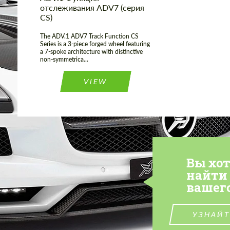
отслеживания ADV7 (серия
CS)
The ADV.1 ADV7 Track Function CS
Series is a 3-piece forged wheel featuring
a 7-spoke architecture with distinctive
non-symmetrica...
VIEW
Вы хо
найти
вашег
УЗНАЙТ