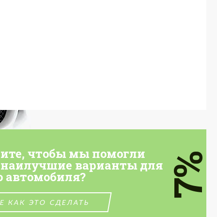
тите, чтобы мы помогли
7%
 наилучшие варианты для
о автомобиля?
Е КАК ЭТО СДЕЛАТЬ