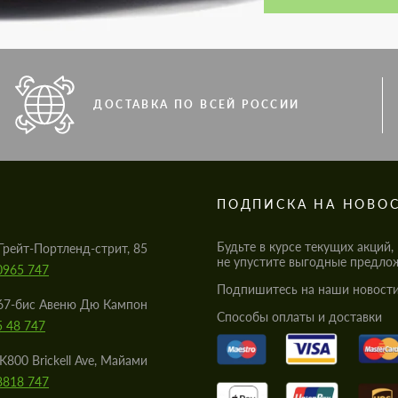
ДОСТАВКА ПО ВСЕЙ РОССИИ
S
ПОДПИСКА НА НОВО
Будьте в курсе текущих акций,
Грейт-Портленд-стрит, 85
не упустите выгодные предло
0965 747
Подпишитесь на наши новости
67-бис Авеню Дю Кампон
Cпособы оплаты и доставки
5 48 747
K800 Brickell Ave, Майами
8818 747