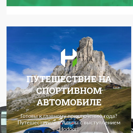
ПУТЕШЕСТВИЕ НА
СПОРТИВНОМ
АВТОМОБИЛЕ
Готовы к главному приключению года?
Путешествуйте в Альпы с выступлением
Hodoor!