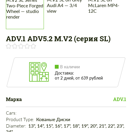
ADV.1 ADV5.2 M.V2 (серия SL)
В наличии
Доставка:
от 2 дней, от 639 рублей
Марка
ADV.1
Cars: 
Product Type: 
Кованые Диски
Diameter: 
13", 14", 15", 16", 17", 18", 19", 20", 21", 22", 23",
24"