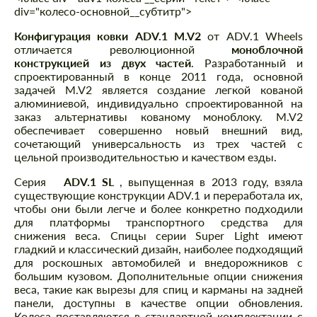
div="колесо-основной__субтитр">
Конфигурация ковки ADV.1 M.V2
от ADV.1 Wheels
отличается революционной
моноблочной
конструкцией из двух частей
. Разработанный и
спроектированный в конце 2011 года, основной
задачей M.V2 является создание легкой кованой
алюминиевой, индивидуально спроектированной на
заказ альтернативы кованому моноблоку. M.V2
обеспечивает совершенно новый внешний вид,
сочетающий универсальность из трех частей с
цельной производительностью и качеством езды.
Серия
ADV.1 SL
, выпущенная в 2013 году, взяла
существующие конструкции ADV.1 и переработала их,
чтобы они были легче и более конкретно подходили
для платформы транспортного средства для
снижения веса. Спицы серии Super Light имеют
гладкий и классический дизайн, наиболее подходящий
для роскошных автомобилей и внедорожников с
большим кузовом. Дополнительные опции снижения
веса, такие как вырезы для спиц и карманы на задней
панели, доступны в качестве опции обновления.
Колеса поставляются в стандартной комплектации с