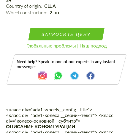
Country of origin: 
США
Wheel construction: 
2 шт
ЗАПРОСИТЬ ЦЕНУ
Глобальные проблемы | Наш подход
Need help? Speak to one of our experts in any instant
messenger
<класс div="adv1-wheels__config--title">
Описание
<класс div="adv1-колеса __серии--текст"> <класс
div="колесо-основной__субтитр">
ОПИСАНИЕ КОНФИГУРАЦИИ
<класс div="adv1-колеса __серии--текст"> <класс