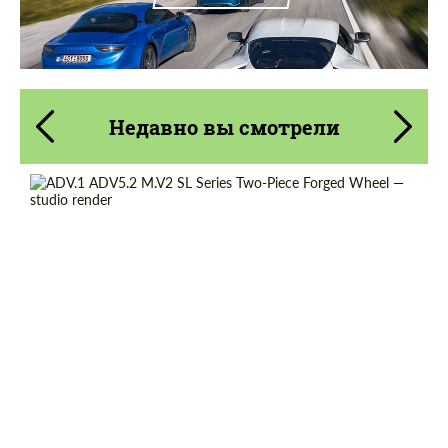
Недавно вы смотрели
Product Type:
Кованые Диски
Diameter:
13", 14", 15", 16", 17", 18", 19", 20", 21", 22",
23", 24"
Country of origin:
США
Wheel construction:
2 шт