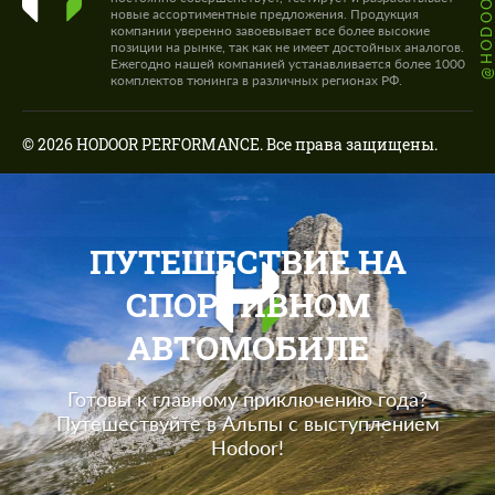
новые ассортиментные предложения. Продукция
компании уверенно завоевывает все более высокие
позиции на рынке, так как не имеет достойных аналогов.
Ежегодно нашей компанией устанавливается более 1000
комплектов тюнинга в различных регионах РФ.
© 2026 HODOOR PERFORMANCE. Все права защищены.
ПУТЕШЕСТВИЕ НА
СПОРТИВНОМ
АВТОМОБИЛЕ
Готовы к главному приключению года?
Путешествуйте в Альпы с выступлением
Hodoor!