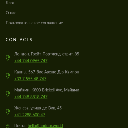
Блог
О нас
Пользовательское соглашение
CONTACTS
Лондон, Грейт-Портленд-стрит, 85
+44 744 0965 747
Канны, 567-бис Авеню Дю Кампон
+33 7 555 48 747
Майами, K800 Brickell Ave, Майами
+44 748 8818 747
Женева, улица де-Вив, 45
+41 2288 600 47
@
Почта:
hello@hodoor.world