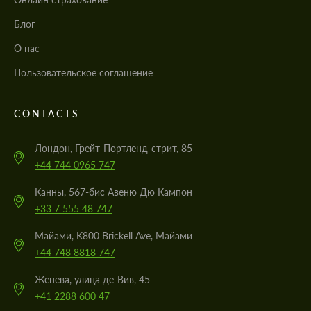
Блог
О нас
Пользовательское соглашение
Cогласиться на обработку
Cогласиться на обработку
Cогласиться на обработку
Cогласиться на обработку
персональных данных
персональных данных
персональных данных
персональных данных
CONTACTS
СВЯЖИТЕСЬ СО МНОЙ
СВЯЖИТЕСЬ СО МНОЙ
СВЯЖИТЕСЬ СО МНОЙ
СВЯЖИТЕСЬ СО МНОЙ
Лондон, Грейт-Портленд-стрит, 85
Мы говорим на вашем языке
Мы говорим на вашем языке
Мы говорим на вашем языке
Мы говорим на вашем языке
+44 744 0965 747
Канны, 567-бис Авеню Дю Кампон
+33 7 555 48 747
Майами, K800 Brickell Ave, Майами
+44 748 8818 747
Женева, улица де-Вив, 45
+41 2288 600 47