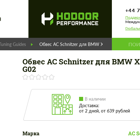
+44 
Поддерж
Я
Междуна
Глобаль
Tuning Guides
Обвес AC Schnitzer для BMW X4 G02
Обвес AC Schnitzer для BMW 
G02
В наличии
Доставка:
от 2 дней, от 639 рублей
Марка
AC S