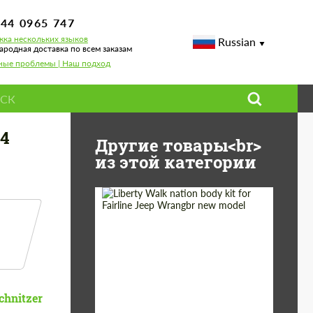
744 0965 747
ка нескольких языков
Russian
родная доставка по всем заказам
ные проблемы | Наш подход
X4
Другие товары<br>
из этой категории
Product Type:
Обвес
Country of origin:
Япония
chnitzer