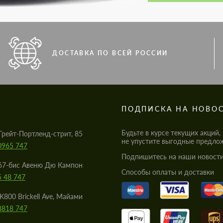
ДОСТАВКА ПО ВСЕЙ РОССИИ
S
ПОДПИСКА НА НОВО
Будьте в курсе текущих акций,
Грейт-Портленд-стрит, 85
не упустите выгодные предло
0965 747
Подпишитесь на наши новости
67-бис Авеню Дю Кампон
Cпособы оплаты и доставки
5 48 747
K800 Brickell Ave, Майами
8818 747