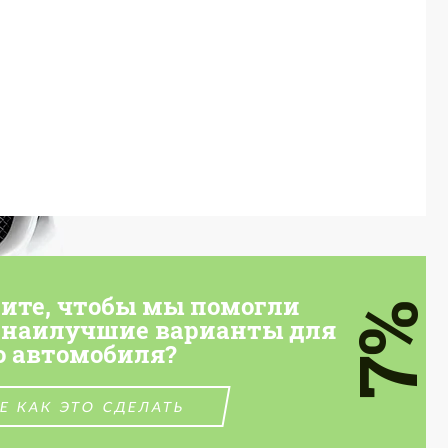
тите, чтобы мы помогли
7%
 наилучшие варианты для
о автомобиля?
Е КАК ЭТО СДЕЛАТЬ