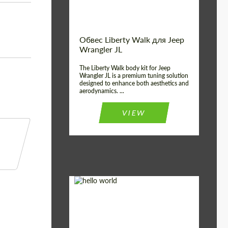
Обвес Liberty Walk для Jeep
Wrangler JL
The Liberty Walk body kit for Jeep
Wrangler JL is a premium tuning solution
designed to enhance both aesthetics and
aerodynamics. ...
VIEW
Product Type:
Обвес