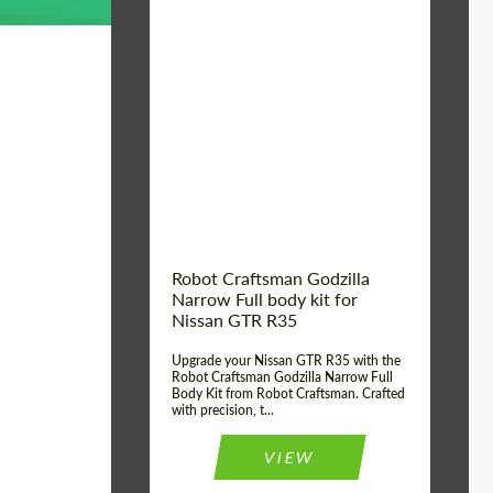
Product Type:
Обвес
Country of origin:
США
Material:
Стеклоткани,
Углеродного волокна
Robot Craftsman Godzilla
Narrow Full body kit for
Nissan GTR R35
Upgrade your Nissan GTR R35 with the
Robot Craftsman Godzilla Narrow Full
Body Kit from Robot Craftsman. Crafted
with precision, t...
VIEW