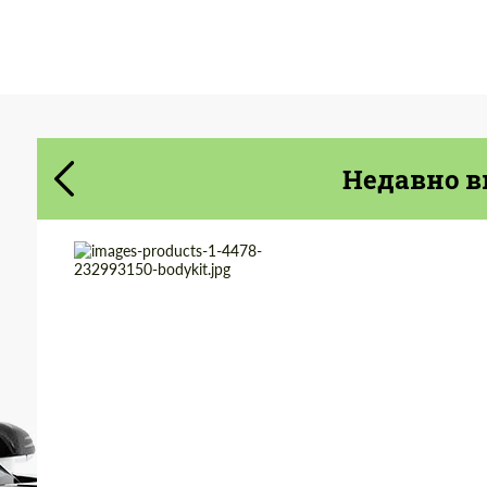
Cогласиться на обработку
Cогласиться на обработку
персональных данных
персональных данных
СВЯЖИТЕСЬ СО МНОЙ
СВЯЖИТЕСЬ СО МНОЙ
Недавно в
Мы говорим на вашем языке
Мы говорим на вашем языке
Product Type:
Обвес
Country of origin:
Германия
Material:
Полиуретан