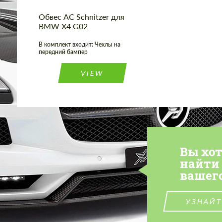
Обвес AC Schnitzer для
BMW X4 G02
В комплект входит: Чехлы на
передний бампер
VIEW
Вы хо
найти
вашег
УЗНАЙТ