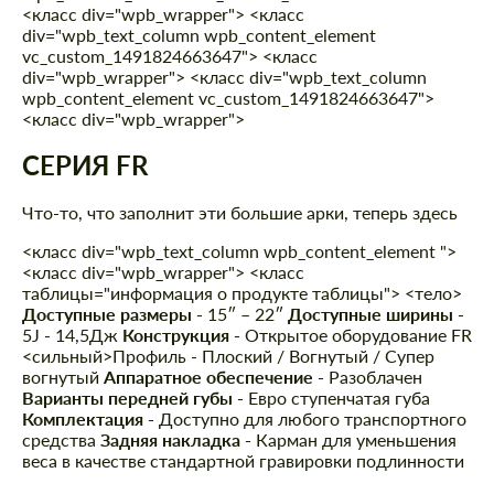
<класс div="wpb_wrapper"> <класс
div="wpb_text_column wpb_content_element
vc_custom_1491824663647"> <класс
div="wpb_wrapper"> <класс div="wpb_text_column
wpb_content_element vc_custom_1491824663647">
<класс div="wpb_wrapper">
СЕРИЯ FR
Что-то, что заполнит эти большие арки, теперь здесь
<класс div="wpb_text_column wpb_content_element ">
<класс div="wpb_wrapper"> <класс
таблицы="информация о продукте таблицы"> <тело>
Доступные размеры -
15″ – 22″
Доступные ширины -
5J - 14,5Дж
Конструкция -
Открытое оборудование FR
<сильный>Профиль - Плоский / Вогнутый / Супер
вогнутый
Аппаратное обеспечение -
Разоблачен
Варианты передней губы -
Евро ступенчатая губа
Комплектация -
Доступно для любого транспортного
средства
Задняя накладка -
Карман для уменьшения
веса в качестве стандартной гравировки подлинности