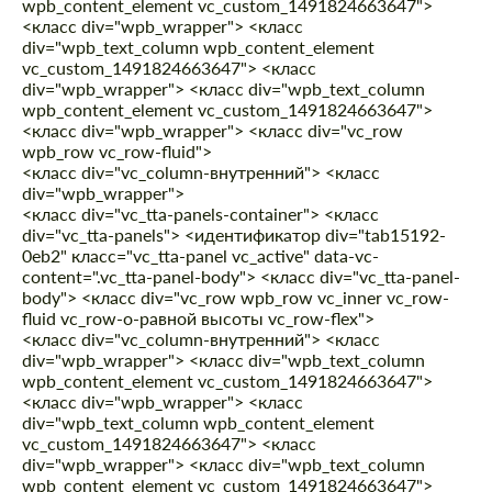
wpb_content_element vc_custom_1491824663647">
<класс div="wpb_wrapper"> <класс
div="wpb_text_column wpb_content_element
vc_custom_1491824663647"> <класс
div="wpb_wrapper"> <класс div="wpb_text_column
wpb_content_element vc_custom_1491824663647">
<класс div="wpb_wrapper"> <класс div="vc_row
wpb_row vc_row-fluid">
<класс div="vc_column-внутренний"> <класс
div="wpb_wrapper">
<класс div="vc_tta-panels-container"> <класс
div="vc_tta-panels"> <идентификатор div="tab15192-
0eb2" класс="vc_tta-panel vc_active" data-vc-
content=".vc_tta-panel-body"> <класс div="vc_tta-panel-
body"> <класс div="vc_row wpb_row vc_inner vc_row-
fluid vc_row-o-равной высоты vc_row-flex">
<класс div="vc_column-внутренний"> <класс
div="wpb_wrapper"> <класс div="wpb_text_column
wpb_content_element vc_custom_1491824663647">
<класс div="wpb_wrapper"> <класс
div="wpb_text_column wpb_content_element
vc_custom_1491824663647"> <класс
div="wpb_wrapper"> <класс div="wpb_text_column
wpb_content_element vc_custom_1491824663647">