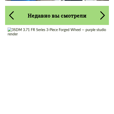
Недавно вы смотрели
Diameter:
13", 14", 15", 16", 17", 18", 19", 20", 21", 22",
23", 24"
Wheel construction:
3 шт
Country of origin:
England
Product Type:
Кованые Диски