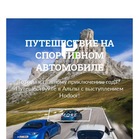
ПУТЕШЕСТВИЕ НА
СПОРТИВНОМ
АВТОМОБИЛЕ
Готовы к главному приключению года?
Путешествуйте в Альпы с выступлением
Hodoor!
MORE