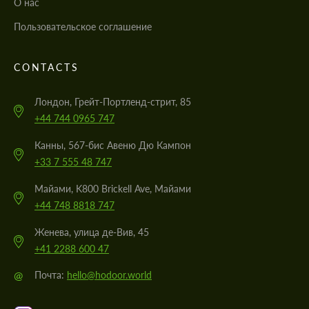
О нас
Пользовательское соглашение
CONTACTS
Лондон, Грейт-Портленд-стрит, 85
+44 744 0965 747
Канны, 567-бис Авеню Дю Кампон
+33 7 555 48 747
Майами, K800 Brickell Ave, Майами
+44 748 8818 747
Женева, улица де-Вив, 45
+41 2288 600 47
@
Почта:
hello@hodoor.world