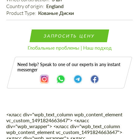
Country of origin: 
England
Product Type: 
Кованые Диски
ЗАПРОСИТЬ ЦЕНУ
Глобальные проблемы | Наш подход
Need help? Speak to one of our experts in any instant
messenger
<класс div="wpb_text_column wpb_content_element
Описание
vc_custom_1491824663647"> <класс
div="wpb_wrapper"> <класс div="wpb_text_column
wpb_content_element vc_custom_1491824663647">
<класс div="wpb_wrapper"> <класс