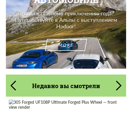
Готовы к главному приключению года?
Путешествуйте в Альпы с выступлением
Hodoor!
MORE
Недавно вы смотрели
Wheel construction:
Моноблок
Product Type:
Кованые Диски