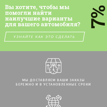
Cогласиться на обработку
Cогласиться на обработку
персональных данных
Вы хотите, чтобы мы
персональных данных
7
помогли найти
СВЯЖИТЕСЬ СО МНОЙ
СВЯЖИТЕСЬ СО МНОЙ
наилучшие варианты
для вашего автомобиля?
Мы говорим на вашем языке
Мы говорим на вашем языке
УЗНАЙТЕ КАК ЭТО СДЕЛАТЬ
МЫ ДОСТАВЛЯЕМ ВАШИ ЗАКАЗЫ
БЕРЕЖНО И В УСТАНОВЛЕННЫЕ СРОКИ