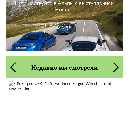
Путешествуйте в Альпы с выступлением
Hodoor!
MORE
Недавно вы смотрели
Wheel construction:
2 шт
Diameter:
18", 19", 20", 21", 22", 23", 24"
Country of origin:
США