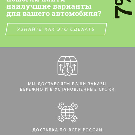
7
наилучшие варианты
СВЯЖИТЕСЬ СО МНОЙ
для вашего автомобиля?
СВЯЖИТЕСЬ СО МНОЙ
Мы говорим на вашем языке
Мы говорим на вашем языке
УЗНАЙТЕ КАК ЭТО СДЕЛАТЬ
МЫ ДОСТАВЛЯЕМ ВАШИ ЗАКАЗЫ
БЕРЕЖНО И В УСТАНОВЛЕННЫЕ СРОКИ
ДОСТАВКА ПО ВСЕЙ РОССИИ