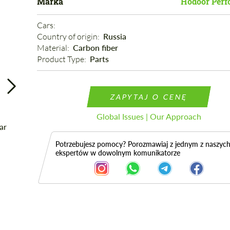
Marka
Hodoor Perf
Cars: 
Country of origin: 
Russia
Material: 
Carbon fiber
Product Type: 
Parts
ZAPYTAJ O CENĘ
Global Issues | Our Approach
Potrzebujesz pomocy? Porozmawiaj z jednym z naszyc
ekspertów w dowolnym komunikatorze