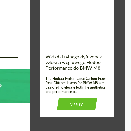
Country of origin:
Russia
Product Type:
Parts
Material:
Carbon fiber
Wkładki tylnego dyfuzora z
włókna węglowego Hodoor
Performance do BMW M8
The Hodoor Performance Carbon Fiber
Rear Diffuser Inserts for BMW M8 are
designed to elevate both the aesthetics
and performance o...
VIEW