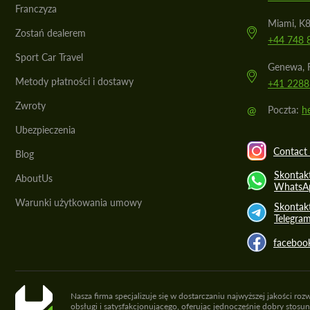
Franczyza
Miami, K8
Zostań dealerem
+44 748 
Sport Car Travel
Genewa, R
Metody płatności i dostawy
+41 2288
Zwroty
@
Poczta:
h
Ubezpieczenia
Contact 
Blog
Skontakt
AboutUs
WhatsA
Warunki użytkowania umowy
Skontakt
Telegra
faceboo
Nasza firma specjalizuje się w dostarczaniu najwyższej jakości
obsługi i satysfakcjonującego, oferując jednocześnie dobry stos