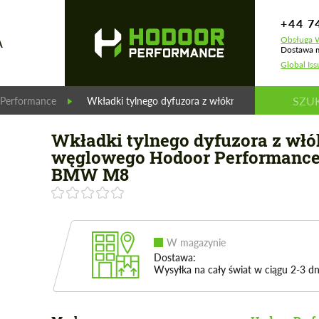
+44 7
Obsługa W
A
Dostawa m
Global Is
Performance
Wkładki tylnego dyfuzora z włókna węglowego H
Wkładki tylnego dyfuzora z wł
węglowego Hodoor Performance
BMW M8
W magazynie
Dostawa:
Wysyłka na cały świat w ciągu 2-3 dn