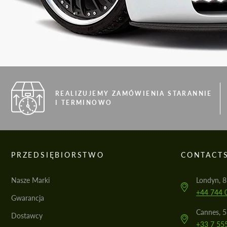
REALIZUJEMY ZAMÓWIENIA STARANNIE
I TERMINOWO
PRZEDSIĘBIORSTWO
CONTACT
Nasze Marki
Londyn, 8
+44 744 
Gwarancja
Cannes, 
Dostawcy
+33 7 55