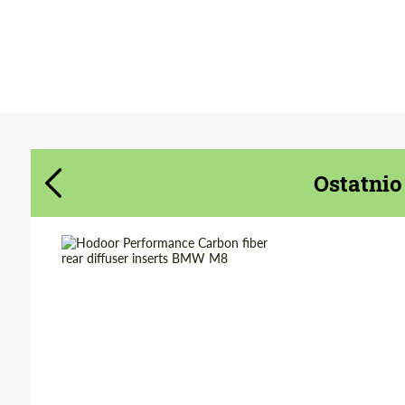
Wyrażam zgodę na przetwarzanie danych
Wyrażam zgodę na przetwarzanie danych
osobowych
osobowych
SKONTAKTUJ SIĘ ZE MNĄ
SKONTAKTUJ SIĘ ZE MNĄ
Ostatnio
Mówimy w Twoim języku
Mówimy w Twoim języku
Country of origin:
Russia
Material:
Carbon fiber
Product Type:
Parts