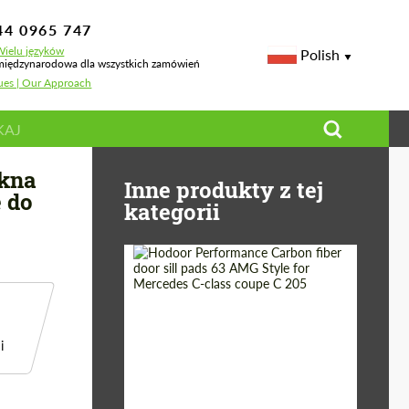
44 0965 747
ielu języków
Polish
iędzynarodowa dla wszystkich zamówień
sues | Our Approach
odoor Performance do BMW M8
ókna
Inne produkty z tej
 do
kategorii
Country of origin:
Russia
Product Type:
Parts
i