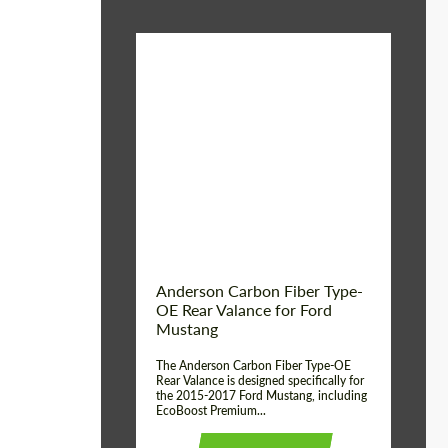
Material:
Carbon fiber
Product Type:
Parts
Country of origin:
USA
Anderson Carbon Fiber Type-
OE Rear Valance for Ford
Mustang
The Anderson Carbon Fiber Type-OE
Rear Valance is designed specifically for
the 2015-2017 Ford Mustang, including
EcoBoost Premium...