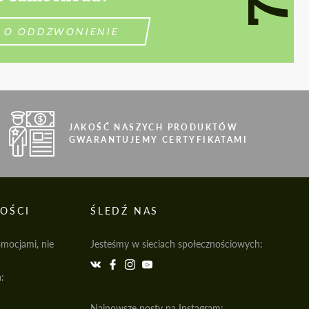
 O ODDZWONIENIE
JAKOŚĆ NASZYCH PRODUKTÓW
GWARANTUJEMY CERTYFIKATAMI
OŚCI
ŚLEDŹ NAS
omocjami, nie
Jesteśmy w sieciach społecznościowych:
:
Najnowsze posty na Instagram: