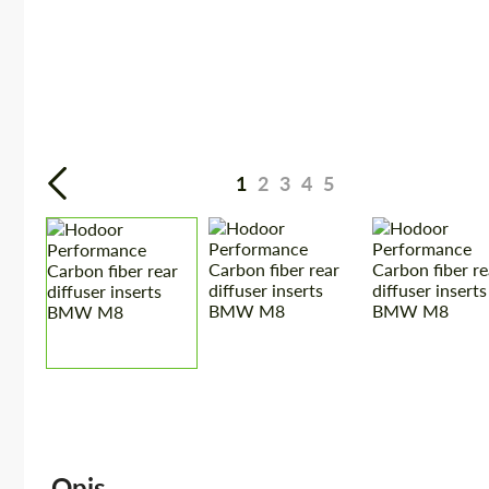
1
2
3
4
5
Opis