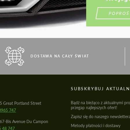
POPROŚ
DOSTAWA NA CAŁY ŚWIAT
S
SUBSKRYBUJ AKTUALN
Bądź na bieżąco z aktualnymi pr
5 Great Portland Street
przegap najlepszych ofert!
0965 747
Zapisz się do naszego newslettera
567-Bis Avenue Du Campon
Metody płatności i dostawy
5 48 747