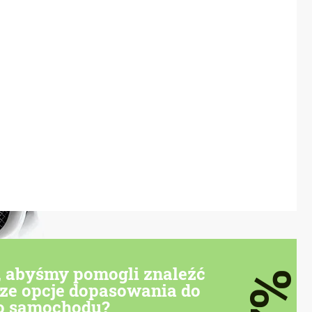
, abyśmy pomogli znaleźć
7%
sze opcje dopasowania do
o samochodu?