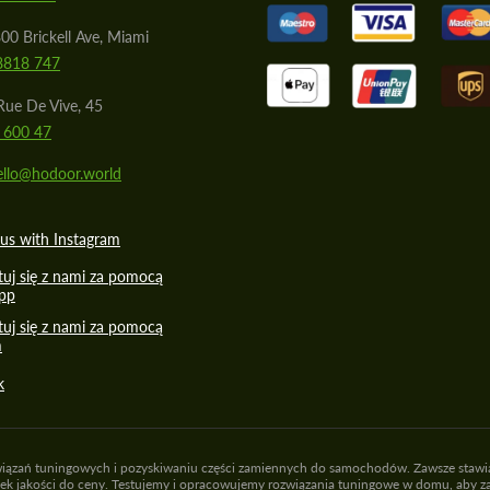
00 Brickell Ave, Miami
8818 747
ue De Vive, 45
 600 47
ello@hodoor.world
us with Instagram
uj się z nami za pomocą
pp
uj się z nami za pomocą
m
k
 rozwiązań tuningowych i pozyskiwaniu części zamiennych do samochodów. Zawsze staw
unek jakości do ceny. Testujemy i opracowujemy rozwiązania tuningowe w domu, aby za