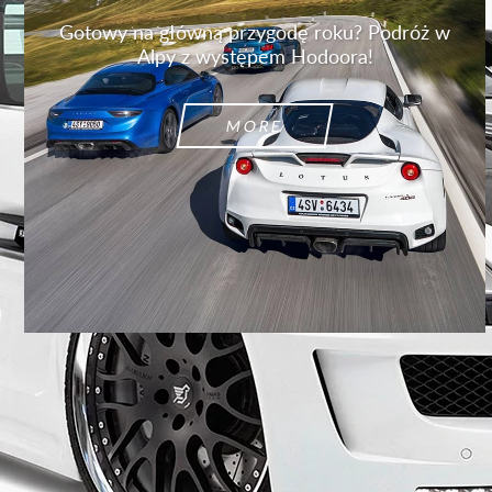
Gotowy na główną przygodę roku? Podróż w
Alpy z występem Hodoora!
MORE