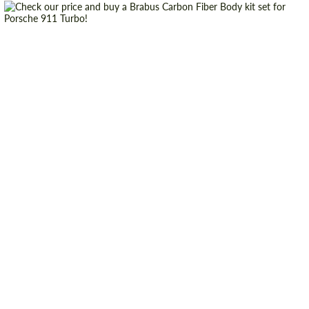
Country of origin:
Germany
Material:
Carbon fiber
Product Type:
Body Kit