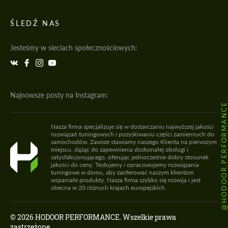
ŚLEDŹ NAS
Jesteśmy w sieciach społecznościowych:
Najnowsze posty na Instagram:
@HODOOR.PERFORMANC
Nasza firma specjalizuje się w dostarczaniu najwyższej jakości
rozwiązań tuningowych i pozyskiwaniu części zamiennych do
samochodów. Zawsze stawiamy naszego Klienta na pierwszym
miejscu, dążąc do zapewnienia doskonałej obsługi i
satysfakcjonującego, oferując jednocześnie dobry stosunek
jakości do ceny. Testujemy i opracowujemy rozwiązania
tuningowe w domu, aby zaoferować naszym klientom
wspaniałe produkty. Nasza firma szybko się rozwija i jest
obecna w 20 różnych krajach europejskich.
© 2026 HODOOR PERFORMANCE. Wszelkie prawa
zastrzeżone.