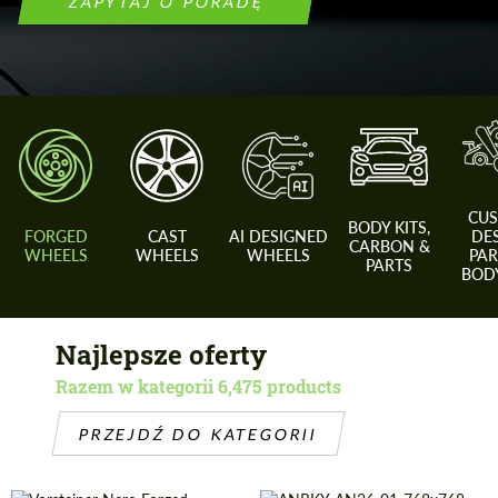
ZAPYTAJ O PORADĘ
CU
BODY KITS,
FORGED
CAST
AI DESIGNED
DE
CARBON &
WHEELS
WHEELS
WHEELS
PAR
PARTS
BODY
Najlepsze oferty
Razem w kategorii 6,475 products
PRZEJDŹ DO KATEGORII