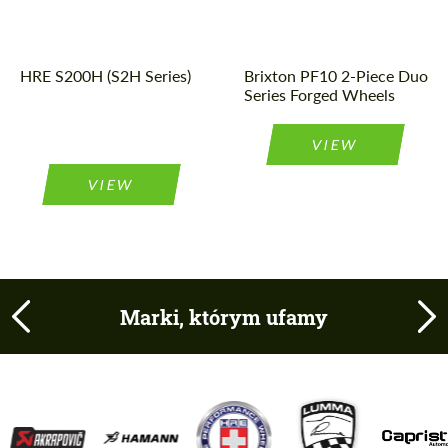
Wheel
3
Diameter:
18", 19", 20",
Piece
21", 22", 23",
construction:
24"
Country of origin:
USA
Wheel
2
HRE S200H (S2H Series)
Brixton PF10 2-Piece Duo
Piece
construction:
Series Forged Wheels
VIEW
VIEW
Marki, którym ufamy