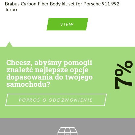
Brabus Carbon Fiber Body kit set for Porsche 911 992
Turbo
VIEW
Chcesz, abyśmy pomogli
7
znaleźć najlepsze opcje
dopasowania do twojego
samochodu?
POPROŚ O ODDZWONIENIE