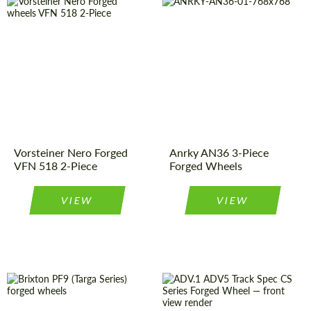
Diameter:
19", 20", 21",
Product
Forged
22", 24"
Wheels
Type:
Product
Forged
Country of origin:
USA
Wheels
Type:
Diameter:
13", 14", 15",
Wheel
2
16", 17", 18",
Piece
construction:
19", 20", 21",
22", 23", 24"
Country of origin:
USA
Vorsteiner Nero Forged
Anrky AN36 3-Piece
Wheel
3
VFN 518 2-Piece
Forged Wheels
Piece
construction:
VIEW
VIEW