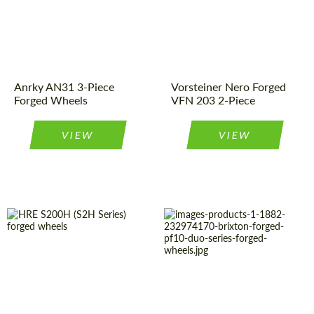
Wheel
2
Country of origin:
USA
Piece
construction:
Diameter:
13", 14", 15",
Product
Forged
16", 17", 18",
Wheels
19", 20", 21",
Type:
22", 23", 24"
Country of origin:
USA
Anrky AN31 3-Piece
Vorsteiner Nero Forged
Product
Forged
Forged Wheels
VFN 203 2-Piece
Wheels
Type:
VIEW
VIEW
Product
Forged
Product
Forged
Wheels
Wheels
Type:
Type:
Diameter:
19", 20", 21"
Country of origin:
USA