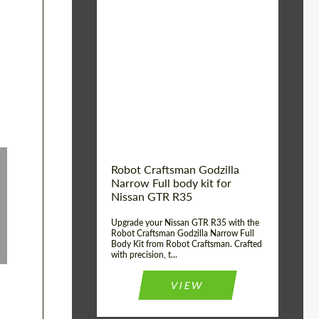
Product Type:
Body Kit
Country of origin:
USA
Material:
Carbon fiber, Fiberglass
Robot Craftsman Godzilla
Narrow Full body kit for
Nissan GTR R35
Upgrade your Nissan GTR R35 with the
Robot Craftsman Godzilla Narrow Full
Body Kit from Robot Craftsman. Crafted
with precision, t...
VIEW