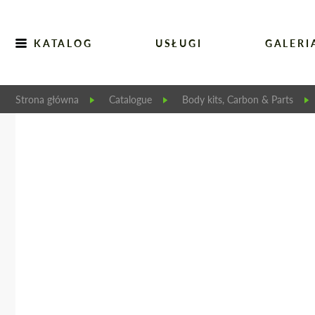
KATALOG
USŁUGI
GALERI
Strona główna
Catalogue
Body kits, Carbon & Parts