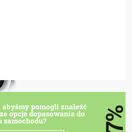
, abyśmy pomogli znaleźć
7%
sze opcje dopasowania do
o samochodu?