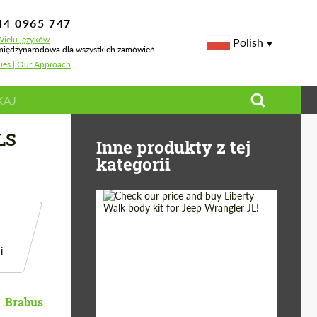
44 0965 747
ielu języków
Polish
iędzynarodowa dla wszystkich zamówień
sues | Our Approach
LS
Inne produkty z tej
kategorii
Product Type:
Body Kit
i
Country of origin:
Japan
Brabus