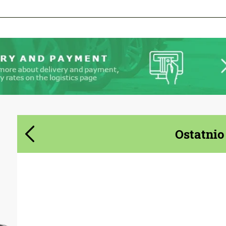
Ostatnio
Product Type:
Body Kit
Material:
Carbon fiber