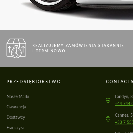
REALIZUJEMY ZAMÓWIENIA STARANNIE
I TERMINOWO
PRZEDSIĘBIORSTWO
CONTACT
Nasze Marki
Londyn, 8
+44 744 
Gwarancja
Cannes, 
Dostawcy
+33 7 55
Franczyza