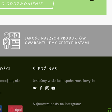
 O ODDZWONIENIE
JAKOŚĆ NASZYCH PRODUKTÓW
GWARANTUJEMY CERTYFIKATAMI
OŚCI
ŚLEDŹ NAS
omocjami, nie
Jesteśmy w sieciach społecznościowych:
:
Najnowsze posty na Instagram: