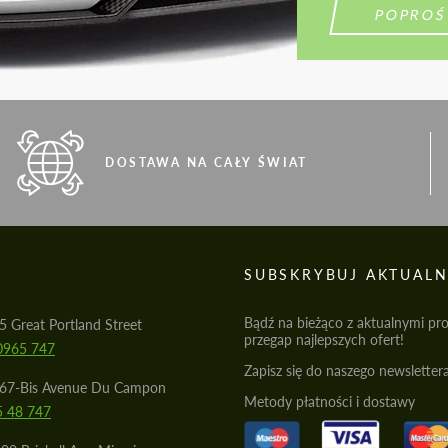
POPROŚ
DOSTAWA NA CAŁY ŚWIAT
S
SUBSKRYBUJ AKTUALN
Bądź na bieżąco z aktualnymi pr
5 Great Portland Street
przegap najlepszych ofert!
0965 747
Zapisz się do naszego newslettera
567-Bis Avenue Du Campon
Metody płatności i dostawy
5 48 747