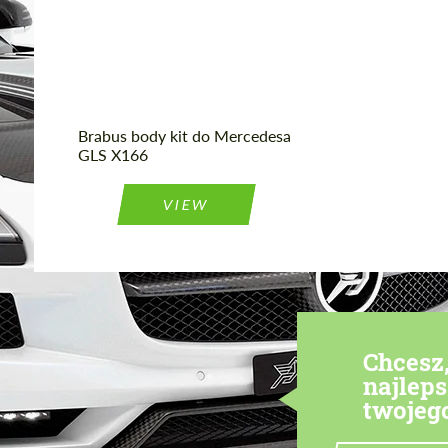
Country of origin:
Germany
Brabus body kit do Mercedesa
GLS X166
VIEW
Chcesz
najlep
twojeg