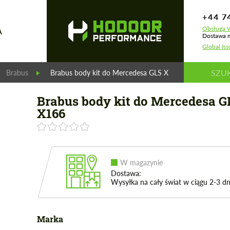
+44 7
Obsługa W
A
Dostawa m
Global Is
Brabus
Brabus body kit do Mercedesa GLS X166
Brabus body kit do Mercedesa G
X166
W magazynie
Dostawa:
Wysyłka na cały świat w ciągu 2-3 dn
Marka