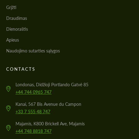
Grįžti
Draudimas
Dienoraštis
Apieus
Naudojimo sutarties sąlygos
CONTACTS
Londonas, Didžioji Portlando Gatvė 85
+44 744 0965 747
Kanai, 567 Bis Avenue du Campon
+33 7 555 48 747
Majamis, K800 Brickell Ave, Majamis
+44 748 8818 747