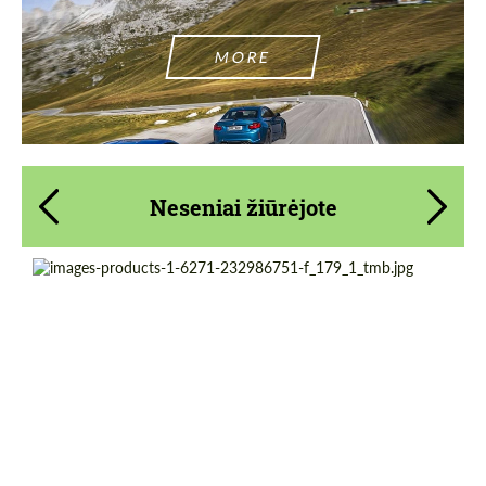
MORE
Neseniai žiūrėjote
Country of origin:
Germany
Product Type:
Exhaust systems
Material:
Stainless Steel