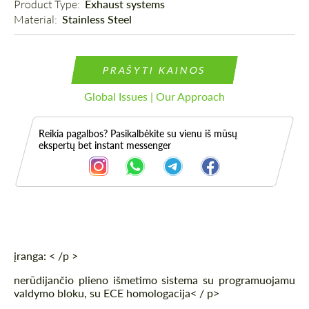
Product Type: 
Exhaust systems
Material: 
Stainless Steel
PRAŠYTI KAINOS
Global Issues | Our Approach
Reikia pagalbos? Pasikalbėkite su vienu iš mūsų
ekspertų bet instant messenger
Aprašymas
įranga: < /p >
nerūdijančio plieno išmetimo sistema su programuojamu
valdymo bloku, su ECE homologacija< / p>