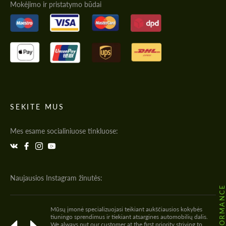
Mokėjimo ir pristatymo būdai
SEKITE MUS
Mes esame socialiniuose tinkluose:
Naujausios Instagram žinutės:
Mūsų įmonė specializuojasi teikiant aukščiausios kokybės
tiuningo sprendimus ir tiekiant atsargines automobilių dalis.
We always put our customer at the first priority striving to