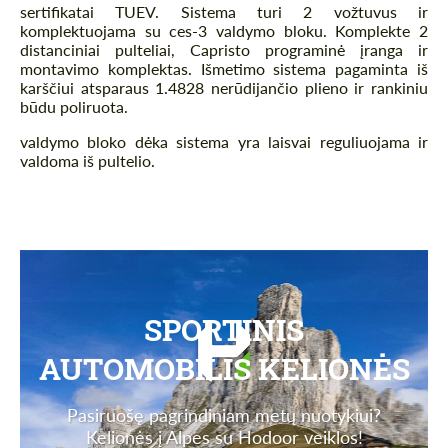
sertifikatai TUEV. Sistema turi 2 vožtuvus ir
komplektuojama su ces-3 valdymo bloku. Komplekte 2
distanciniai pulteliai, Capristo programinė įranga ir
montavimo komplektas. Išmetimo sistema pagaminta iš
karščiui atsparaus 1.4828 nerūdijančio plieno ir rankiniu
būdu poliruota.
valdymo bloko dėka sistema yra laisvai reguliuojama ir
valdoma iš pultelio.
SPORTINIS
AUTOMOBILIS KELIONĖS
Pasiruošę pagrindiniam metų nuotykiui?
Kelionės į Alpes su Hodoor veiklos!