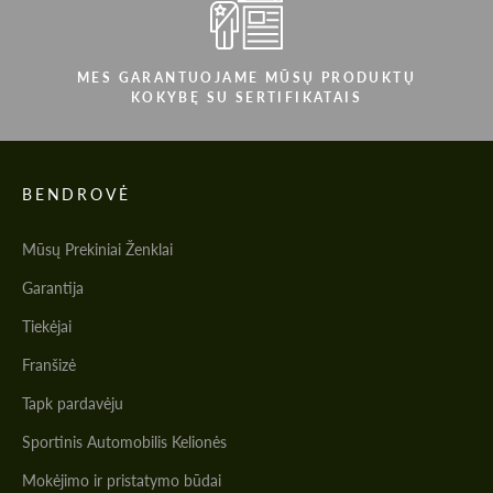
MES GARANTUOJAME MŪSŲ PRODUKTŲ
KOKYBĘ SU SERTIFIKATAIS
BENDROVĖ
Mūsų Prekiniai Ženklai
Garantija
Tiekėjai
Franšizė
Tapk pardavėju
Sportinis Automobilis Kelionės
Mokėjimo ir pristatymo būdai