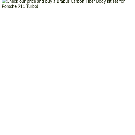
Country of origin:
Germany
Material:
Carbon fiber
Product Type:
Body Kit