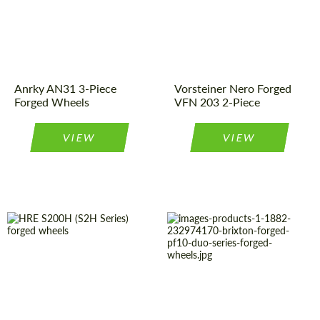
Wheel
2
Country of origin:
USA
Piece
construction:
Diameter:
13", 14", 15",
Product
Forged
16", 17", 18",
Wheels
19", 20", 21",
Type:
22", 23", 24"
Country of origin:
USA
Anrky AN31 3-Piece
Vorsteiner Nero Forged
Product
Forged
Forged Wheels
VFN 203 2-Piece
Wheels
Type:
VIEW
VIEW
Product
Forged
Product
Forged
Wheels
Wheels
Type:
Type:
Diameter:
19", 20", 21"
Country of origin:
USA