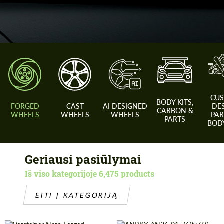
CU
BODY KITS,
FORGED
CAST
AI DESIGNED
DE
CARBON &
WHEELS
WHEELS
WHEELS
PAR
PARTS
BODY
Geriausi pasiūlymai
Iš viso kategorijoje 6,475 products
EITI Į KATEGORIJĄ