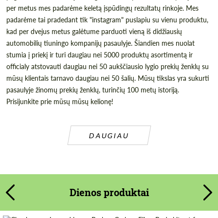
per metus mes padarėme keletą įspūdingų rezultatų rinkoje. Mes
padarėme tai pradedant tik "instagram" puslapiu su vienu produktu,
kad per dvejus metus galėtume parduoti vieną iš didžiausių
automobilių tiuningo kompanijų pasaulyje. Šiandien mes nuolat
stumia į priekį ir turi daugiau nei 5000 produktų asortimentą ir
officialy atstovauti daugiau nei 50 aukščiausio lygio prekių ženklų su
mūsų klientais tarnavo daugiau nei 50 šalių. Mūsų tikslas yra sukurti
pasaulyje žinomų prekių ženklų, turinčių 100 metų istoriją.
Prisijunkite prie mūsų mūsų kelionę!
DAUGIAU
Dienos produktai