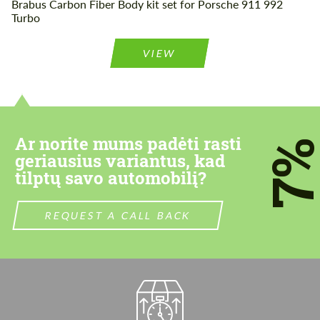
Brabus Carbon Fiber Body kit set for Porsche 911 992
Turbo
VIEW
Ar norite mums padėti rasti
7
geriausius variantus, kad
tilptų savo automobilį?
REQUEST A CALL BACK