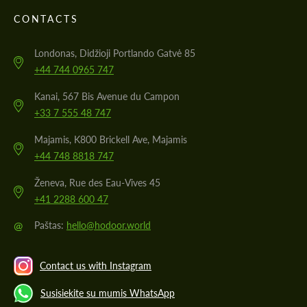
CONTACTS
Londonas, Didžioji Portlando Gatvė 85
+44 744 0965 747
Kanai, 567 Bis Avenue du Campon
+33 7 555 48 747
Majamis, K800 Brickell Ave, Majamis
+44 748 8818 747
Ženeva, Rue des Eau-Vives 45
+41 2288 600 47
@
Paštas:
hello@hodoor.world
Contact us with Instagram
Susisiekite su mumis WhatsApp