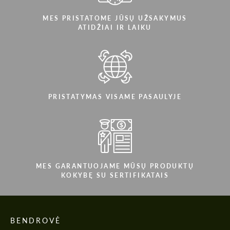
MES PRISTATOME JŪSŲ UŽSAKYMUS
ATIDŽIAI IR LAIKU
PRISTATYMAS VISAME PASAULYJE
MES GARANTUOJAME MŪSŲ PRODUKTŲ
KOKYBĘ SU SERTIFIKATAIS
BENDROVĖ