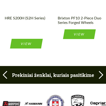
Wheel
3
Diameter:
18", 19", 20",
Piece
21", 22", 23",
construction:
24"
Country of origin:
USA
Wheel
2
HRE S200H (S2H Series)
Brixton PF10 2-Piece Duo
Piece
construction:
Series Forged Wheels
VIEW
VIEW
Prekiniai ženklai, kuriais pasitikime