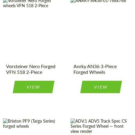
Diameter:
19", 20", 21",
Product
Forged
22", 24"
Wheels
Type:
Product
Forged
Country of origin:
USA
Wheels
Type:
Diameter:
13", 14", 15",
Wheel
2
16", 17", 18",
Piece
construction:
19", 20", 21",
22", 23", 24"
Country of origin:
USA
Vorsteiner Nero Forged
Anrky AN36 3-Piece
Wheel
3
VFN 518 2-Piece
Forged Wheels
Piece
construction:
VIEW
VIEW