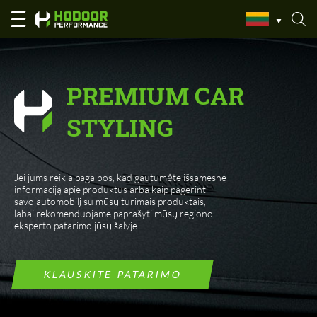
Namų
PREMIUM CAR
STYLING
Jei jums reikia pagalbos, kad gautumėte išsamesnę
informaciją apie produktus arba kaip pagerinti
savo automobilį su mūsų turimais produktais,
labai rekomenduojame paprašyti mūsų regiono
eksperto patarimo jūsų šalyje
KLAUSKITE PATARIMO