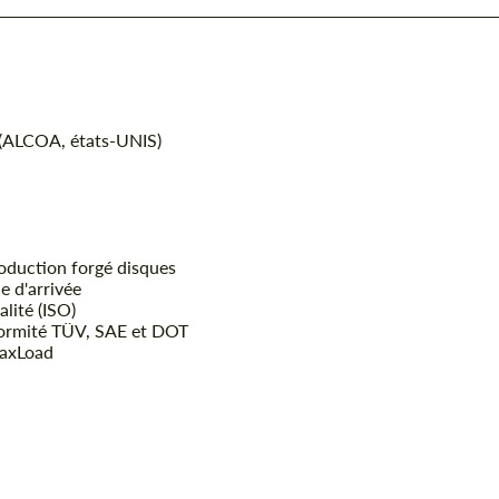
 (ALCOA, états-UNIS)
oduction forgé disques
ne d'arrivée
alité (ISO)
formité TÜV, SAE et DOT
MaxLoad