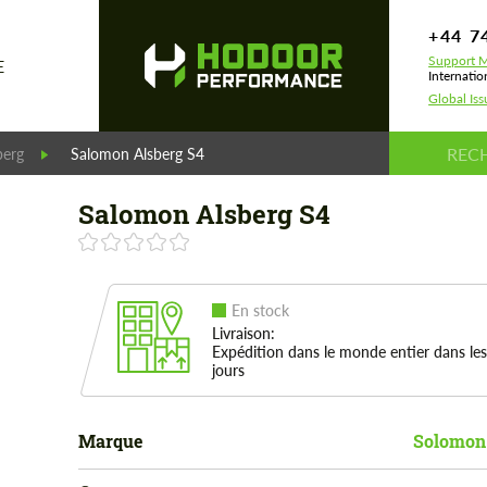
+44 7
Support M
E
Internatio
Global Is
berg
Salomon Alsberg S4
Salomon Alsberg S4
En stock
Livraison:
Expédition dans le monde entier dans les
jours
Marque
Solomon