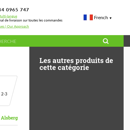
44 0965 747
ulti-langue
French
nal de livraison sur toutes les commandes
sues | Our Approach
Les autres produits de
cette catégorie
 2-3
 Alsberg