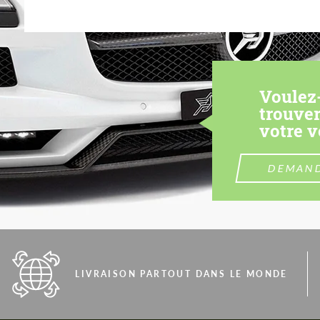
Voulez
trouver
votre v
DEMAND
LIVRAISON PARTOUT DANS LE MONDE