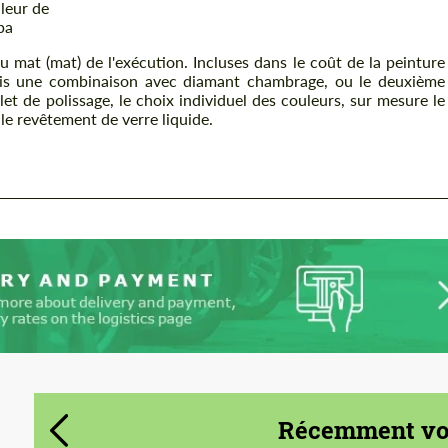
leur de
pa
u mat (mat) de l'exécution. Incluses dans le coût de la peinture
ris une combinaison avec diamant chambrage, ou le deuxième
et de polissage, le choix individuel des couleurs, sur mesure le
 le revêtement de verre liquide.
Demande un texte
Demande un texte
Please use this form to fill in some basic
Please use this form to fill in some basic
information for your price request. We will
information for your price request. We will
contact you within 1 business day with our
contact you within 1 business day with our
most competitive offer.
most competitive offer.
Récemment vou
Acceptez le traitement des données à
Acceptez le traitement des données à