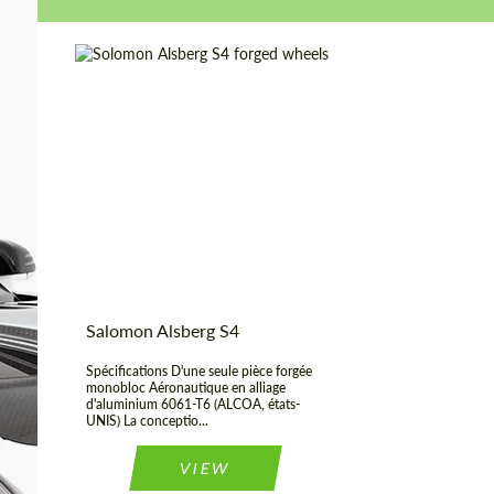
caractère personnel
caractère personnel
CONTACTEZ-MOI
CONTACTEZ-MOI
Nous parlons votre langue
Nous parlons votre langue
Country of origin:
La russie
Product Type:
Jantes Forgées
Diameter:
18", 19", 20", 21", 22"
Wheel construction:
Monobloc
Salomon Alsberg S4
Spécifications D'une seule pièce forgée
monobloc Aéronautique en alliage
d'aluminium 6061-T6 (ALCOA, états-
UNIS) La conceptio...
VIEW