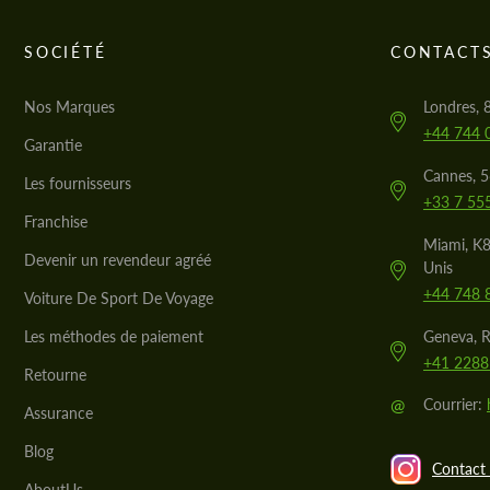
SOCIÉTÉ
CONTACT
Nos Marques
Londres, 
+44 744 
Garantie
Cannes, 
Les fournisseurs
+33 7 55
Franchise
Miami, K8
Devenir un revendeur agréé
Unis
+44 748 
Voiture De Sport De Voyage
Les méthodes de paiement
Geneva, R
+41 2288
Retourne
@
Courrier:
Assurance
Blog
Contact 
AboutUs