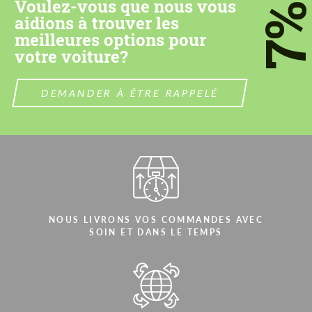
Voulez-vous que nous vous
7
aidions à trouver les
CONTACTEZ-MOI
CONTACTEZ-MOI
meilleures options pour
Nous parlons votre langue
votre voiture?
Nous parlons votre langue
DEMANDER À ÊTRE RAPPELÉ
NOUS LIVRONS VOS COMMANDES AVEC
SOIN ET DANS LE TEMPS