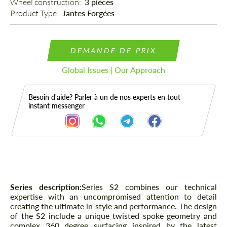
Wheel construction: 
3 pièces
Product Type: 
Jantes Forgées
DEMANDE DE PRIX
Global Issues | Our Approach
Besoin d'aide? Parler à un de nos experts en tout
instant messenger
Description
Series description
:
Series S2 combines our technical
expertise with an uncompromised attention to detail
creating the ultimate in style and performance. The design
of the S2 include a unique twisted spoke geometry and
complex 360 degree surfacing inspired by the latest