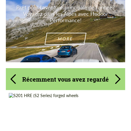
Prêt pour l'aventure principale de l'année?
Voyagez dans les Alpes avec Hodoor
Performance!
MORE
Récemment vous avez regardé
Diameter:
19", 20", 21"
Country of origin:
États-unis