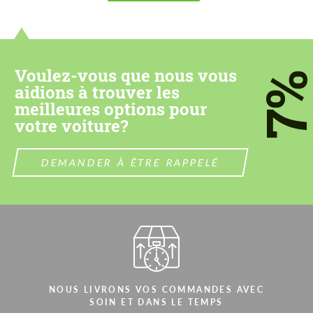
Please use this form to fill in some basic
Please use this form to fill in some basic
information for your price request. We will
information for your price request. We will
contact you within 1 business day with our
contact you within 1 business day with our
most competitive offer.
most competitive offer.
Voulez-vous que nous vous
7
aidions à trouver les
meilleures options pour
votre voiture?
DEMANDER À ÊTRE RAPPELÉ
Acceptez le traitement des données à
Acceptez le traitement des données à
caractère personnel
caractère personnel
CONTACTEZ-MOI
CONTACTEZ-MOI
Nous parlons votre langue
Nous parlons votre langue
NOUS LIVRONS VOS COMMANDES AVEC
SOIN ET DANS LE TEMPS