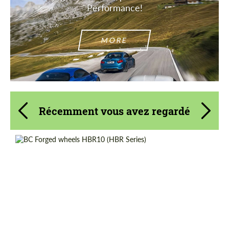
Performance!
MORE
Récemment vous avez regardé
Product Type:
Jantes Forgées
Diameter:
13", 14", 15", 16", 17", 18", 19", 20", 21", 22",
23", 24"
Wheel construction:
2 pièces