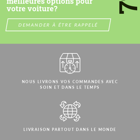
meilleures options pour
CONTACTEZ-MOI
CONTACTEZ-MOI
votre voiture?
Nous parlons votre langue
Nous parlons votre langue
DEMANDER À ÊTRE RAPPELÉ
NOUS LIVRONS VOS COMMANDES AVEC
SOIN ET DANS LE TEMPS
LIVRAISON PARTOUT DANS LE MONDE