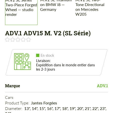
ADV.1 ADV15 M. V2 (SL Série)
En stock
Livraison:
Expédition dans le monde entier dans
les 2-3 jours
Marque
ADV.1
Cars: 
Product Type: 
Jantes Forgées
Diameter: 
13", 14", 15", 16", 17", 18", 19", 20", 21", 22", 23",