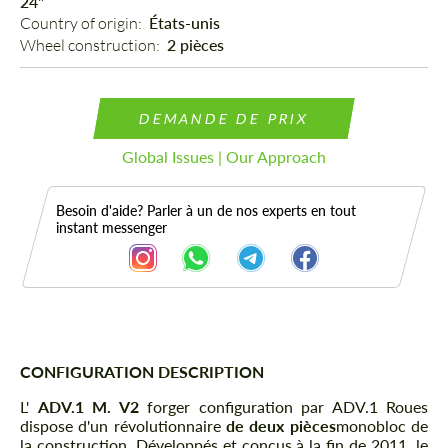
24"
Country of origin: 
États-unis
Wheel construction: 
2 pièces
DEMANDE DE PRIX
Global Issues | Our Approach
Besoin d'aide? Parler à un de nos experts en tout
instant messenger
CONFIGURATION DESCRIPTION
Description
L'
ADV.1 M. V2
forger configuration par ADV.1 Roues
dispose d'un révolutionnaire
de deux pièces
monobloc de
la construction. Développés et conçus à la fin de 2011, le