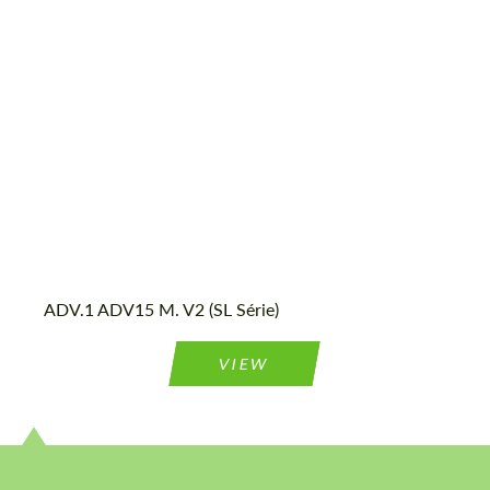
most competitive offer.
most competitive offer.
Country of origin:
États-unis
Wheel construction:
2 pièces
Acceptez le traitement des données à
Acceptez le traitement des données à
caractère personnel
caractère personnel
CONTACTEZ-MOI
CONTACTEZ-MOI
ADV.1 ADV15 M. V2 (SL Série)
Nous parlons votre langue
Nous parlons votre langue
VIEW