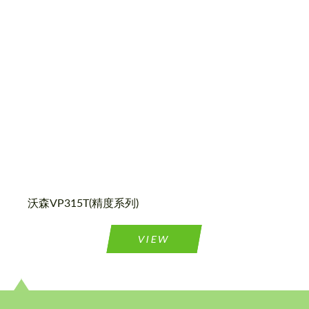
Country of origin:
美国
Wheel construction:
一体化
沃森VP315T(精度系列)
请求回复文本
请求回复文本
VIEW
Please use this form to fill in some basic
Please use this form to fill in some basic
information for your price request. We will
information for your price request. We will
contact you within 1 business day with our
contact you within 1 business day with our
most competitive offer.
most competitive offer.