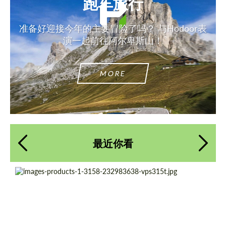
跑车旅行
准备好迎接今年的主要冒险了吗？ 与Hodoor表
演一起前往阿尔卑斯山！
MORE
最近你看
Product Type:
伪造车轮
Diameter:
19", 20", 21", 22", 23", 24"