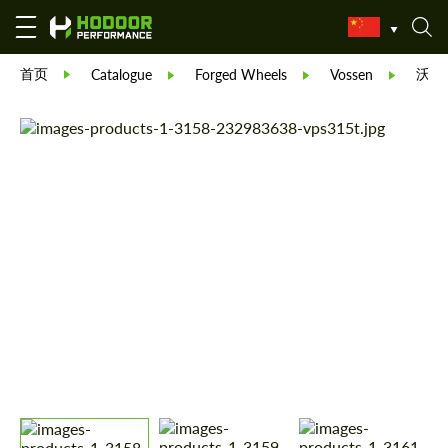
首页
沃森V
Catalogue
Forged Wheels
Vossen