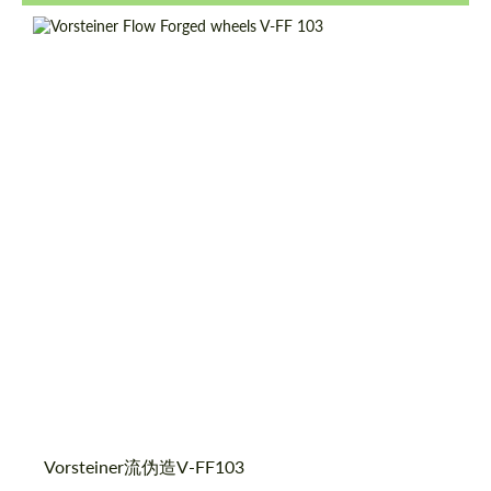
Product Type:
伪造车轮
Diameter:
19", 20", 21"
Country of origin:
美国
Wheel construction:
一体化
请求回复文本
请求回复文本
Please use this form to fill in some basic
Please use this form to fill in some basic
Vorsteiner流伪造V-FF103
information for your price request. We will
information for your price request. We will