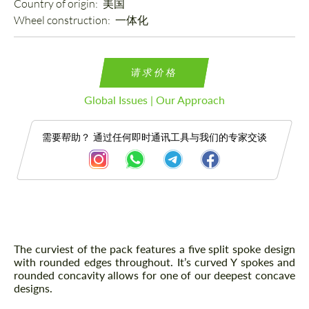
Country of origin: 
美国
Wheel construction: 
一体化
请求价格
Global Issues | Our Approach
需要帮助？ 通过任何即时通讯工具与我们的专家交谈
描述
The curviest of the pack features a five split spoke design
with rounded edges throughout. It’s curved Y spokes and
rounded concavity allows for one of our deepest concave
designs.