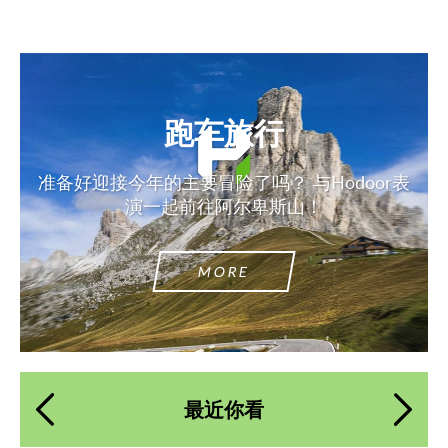
跑车旅行
准备好迎接今年的主要冒险了吗？ 与Hodoor表
演一起前往阿尔卑斯山！
MORE
请求回复文本
请求回复文本
最近你看
Please use this form to fill in some basic
Please use this form to fill in some basic
information for your price request. We will
information for your price request. We will
contact you within 1 business day with our