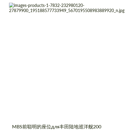
contact you within 1 business day with our
most competitive offer.
most competitive offer.
Country of origin:
俄罗斯
Product Type:
座位
同意处理个人数据
同意处理个人数据
联系我
联系我
我们讲您的语言
我们讲您的语言
MBS前聪明的座位для丰田陆地巡洋舰200