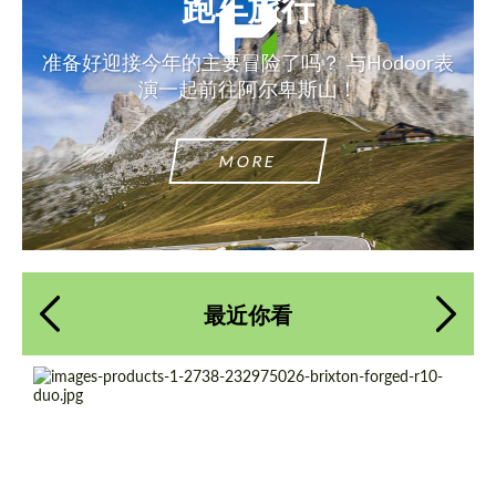
跑车旅行
准备好迎接今年的主要冒险了吗？ 与Hodoor表
演一起前往阿尔卑斯山！
MORE
最近你看
Product Type:
伪造车轮
Diameter:
18", 19", 20", 21", 22", 23", 24"