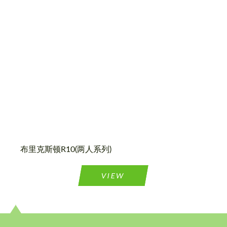
Country of origin:
美国
Wheel construction:
2块
布里克斯顿R10(两人系列)
请求回复文本
请求回复文本
VIEW
Please use this form to fill in some basic
Please use this form to fill in some basic
information for your price request. We will
information for your price request. We will
contact you within 1 business day with our
contact you within 1 business day with our
most competitive offer.
most competitive offer.