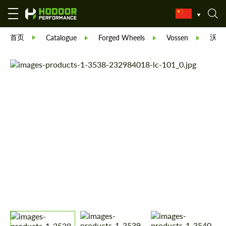
首页
沃森L
Catalogue
Forged Wheels
Vossen