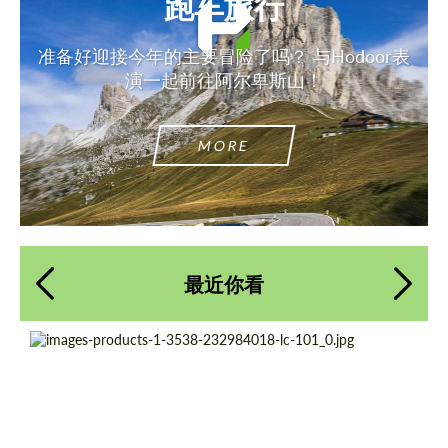
跑车旅行
准备好迎接今年的主要冒险了吗？ 与Hodoor表
演一起前往阿尔卑斯山！
MORE
最近你看
Product Type:
伪造车轮
Diameter:
19", 20", 21", 22", 23", 24"