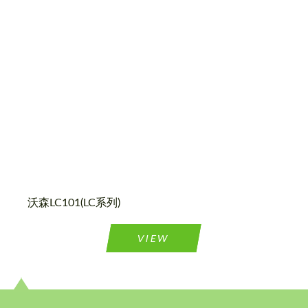
Country of origin:
美国
Wheel construction:
一体化
沃森LC101(LC系列)
请求回复文本
请求回复文本
VIEW
Please use this form to fill in some basic
Please use this form to fill in some basic
information for your price request. We will
information for your price request. We will
contact you within 1 business day with our
contact you within 1 business day with our
most competitive offer.
most competitive offer.