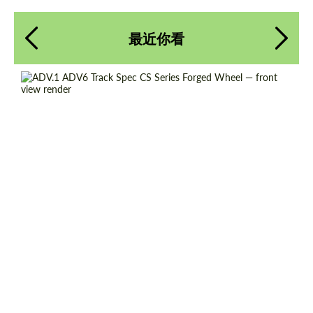
最近你看
Diameter:
13", 14", 15", 16", 17", 18", 19", 20", 21", 22",
请求回复文本
请求回复文本
23", 24"
Country of origin:
美国
Please use this form to fill in some basic
Please use this form to fill in some basic
information for your price request. We will
information for your price request. We will
Wheel construction:
3片
contact you within 1 business day with our
contact you within 1 business day with our
most competitive offer.
most competitive offer.
Product Type:
伪造车轮