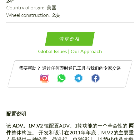
24"
Country of origin: 
美国
Wheel construction: 
2块
请求价格
Global Issues | Our Approach
需要帮助？ 通过任何即时通讯工具与我们的专家交谈
配置说明
描述
该
ADV。1M.V2
锻配置ADV。1轮功能的一个革命性的
两
件
整体构造。 开发和设计在2011年年底，M.V2的主要重
点是提供一种轻质、伪造铝、单独设计，以替代伪造的整