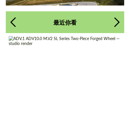
最近你看
Product Type:
伪造车轮
请求回复文本
请求回复文本
Diameter:
13", 14", 15", 16", 17", 18", 19", 20", 21", 22",
Please use this form to fill in some basic
Please use this form to fill in some basic
23", 24"
information for your price request. We will
information for your price request. We will
contact you within 1 business day with our
contact you within 1 business day with our
Country of origin:
美国
most competitive offer.
most competitive offer.
Wheel construction:
2块