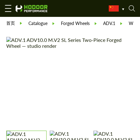
首页
Catalogue
Forged Wheels
ADV.1
Whee