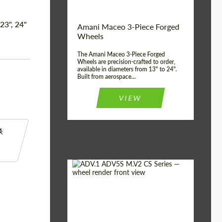
Country of origin:
美国
 23", 24"
Amani Maceo 3-Piece Forged
Wheel construction:
3片
Wheels
The Amani Maceo 3-Piece Forged
Wheels are precision-crafted to order,
available in diameters from 13" to 24".
Built from aerospace...
VIEW
谈
Product Type:
伪造车轮
Country of origin:
美国