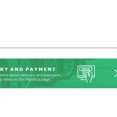
请求回复文本
请求回复文本
Please use this form to fill in some basic
Please use this form to fill in some basic
information for your price request. We will
information for your price request. We will
contact you within 1 business day with our
contact you within 1 business day with our
most competitive offer.
most competitive offer.