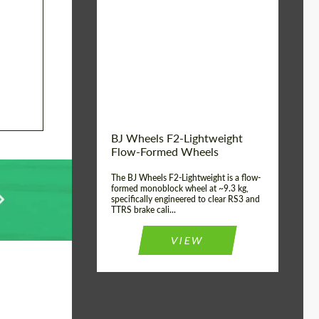
Diameter:
18", 19", 20", 21", 22",
23", 24"
Country of origin:
德国
Product Type:
FlowForm Wheels
Wheel construction:
一体化
BJ Wheels F2-Lightweight
Flow-Formed Wheels
The BJ Wheels F2-Lightweight is a flow-
formed monoblock wheel at ~9.3 kg,
specifically engineered to clear RS3 and
TTRS brake cali...
VIEW