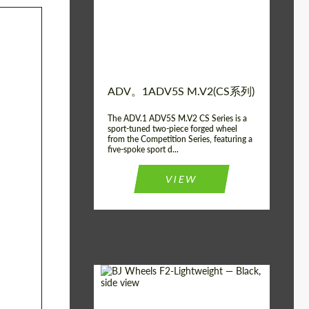
Diameter:
13", 14", 15", 16", 17",
18", 19", 20", 21", 22",
23", 24"
Wheel construction:
2块
ADV。1ADV5S M.V2(CS系列)
The ADV.1 ADV5S M.V2 CS Series is a
sport-tuned two-piece forged wheel
from the Competition Series, featuring a
five-spoke sport d...
VIEW