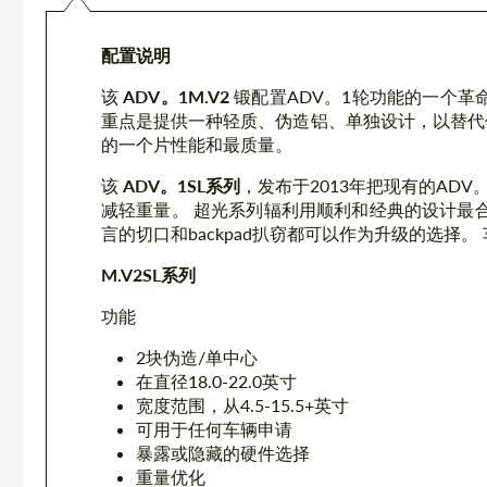
配置说明
该
ADV。1M.V2
锻配置ADV。1轮功能的一个革
重点是提供一种轻质、伪造铝、单独设计，以替代伪
的一个片性能和最质量。
该
ADV。1SL系列
，发布于2013年把现有的AD
减轻重量。 超光系列辐利用顺利和经典的设计最
言的切口和backpad扒窃都可以作为升级的选择
M.V2SL系列
功能
2块伪造/单中心
在直径18.0-22.0英寸
宽度范围，从4.5-15.5+英寸
可用于任何车辆申请
暴露或隐藏的硬件选择
重量优化