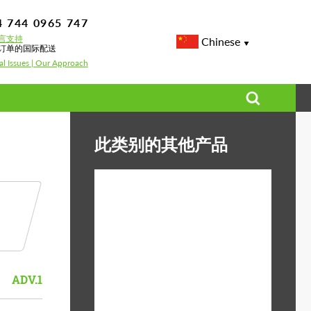
4 744 0965 747
言支持
Chinese
订单的国际配送
al Issues | Our Approach
此类别的其他产品
Diameter:
13", 14", 15", 16", 17",
18", 19", 20", 21", 22",
23", 24"
Material:
ABS塑料, Forged
ADV.1
carbon, 玄武岩纤维
Product Type:
3片