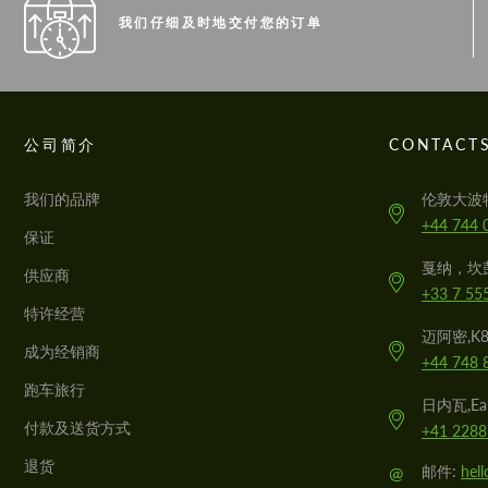
我们仔细及时地交付您的订单
公司简介
CONTACT
我们的品牌
伦敦大波
+44 744 
保证
戛纳，坎
供应商
+33 7 55
特许经营
迈阿密,K
成为经销商
+44 748 
跑车旅行
日内瓦,Eau
付款及送货方式
+41 2288
退货
@
邮件:
hel