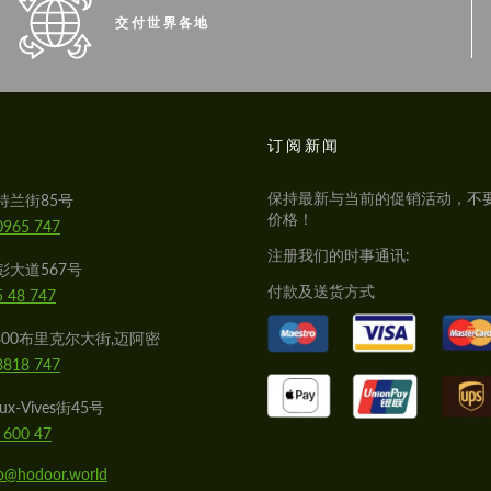
交付世界各地
S
订阅新闻
保持最新与当前的促销活动，不
特兰街85号
价格！
0965 747
注册我们的时事通讯:
彭大道567号
付款及送货方式
5 48 747
800布里克尔大街,迈阿密
8818 747
x-Vives街45号
 600 47
lo@hodoor.world