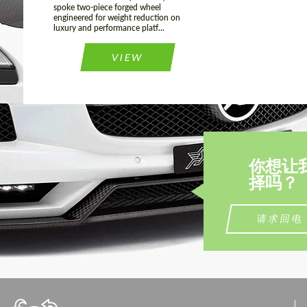
spoke two-piece forged wheel
engineered for weight reduction on
luxury and performance platf...
VIEW
你想让
择吗？
请求回电