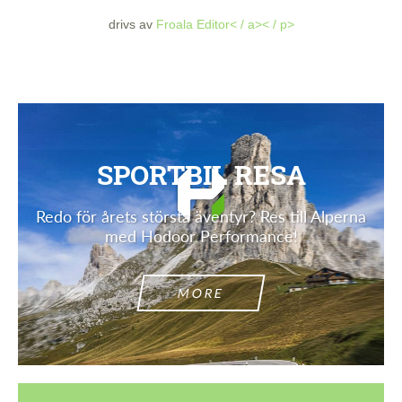
drivs av
Froala Editor< / a>< / p>
SPORTBIL RESA
Redo för årets största äventyr? Res till Alperna
med Hodoor Performance!
MORE