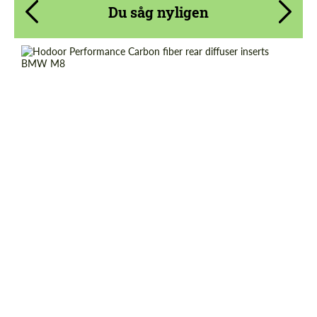
Du såg nyligen
Country of origin:
Russia
Material:
Carbon fiber
Product Type:
Parts