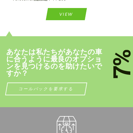
テキストバックを要求する
テキストバックを要求する
Please use this form to fill in some basic
Please use this form to fill in some basic
VIEW
information for your price request. We will
information for your price request. We will
contact you within 1 business day with our
contact you within 1 business day with our
most competitive offer.
most competitive offer.
あなたは私たちがあなたの車
7
に合うように最良のオプショ
ンを見つけるのを助けたいで
すか？
個人データの処理に同意する
個人データの処理に同意する
コールバックを要求する
ﾂづ慊つｷﾂ。
ﾂづ慊つｷﾂ。
お客様の言語を話します
お客様の言語を話します