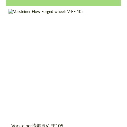
Product Type:
鍛造ホイール
Diameter:
19", 20"
Country of origin:
米国
Wheel construction:
Monoblock
Vorsteiner流鍛造V-FF105