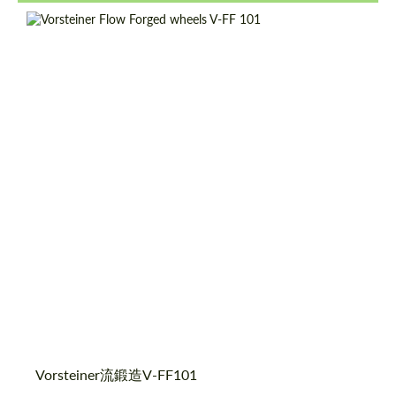
Product Type:
鍛造ホイール
Diameter:
19", 20"
Country of origin:
米国
Wheel construction:
Monoblock
Vorsteiner流鍛造V-FF101
テキストバックを要求する