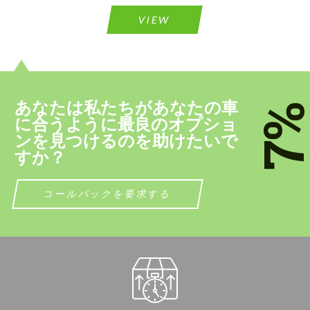
テキストバックを要求する
VIEW
Please use this form to fill in some basic
Please use this form to fill in some basic
information for your price request. We will
information for your price request. We will
contact you within 1 business day with our
contact you within 1 business day with our
most competitive offer.
most competitive offer.
あなたは私たちがあなたの車
7
に合うように最良のオプショ
ンを見つけるのを助けたいで
すか？
個人データの処理に同意する
個人データの処理に同意する
コールバックを要求する
ﾂづ慊つｷﾂ。
ﾂづ慊つｷﾂ。
お客様の言語を話します
お客様の言語を話します