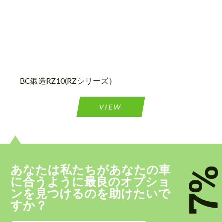
テキストバックを要求する
テキストバックを要求する
Please use this form to fill in some basic
Please use this form to fill in some basic
information for your price request. We will
information for your price request. We will
BC鍛造RZ10(RZシリーズ）
contact you within 1 business day with our
contact you within 1 business day with our
most competitive offer.
most competitive offer.
VIEW
あなたは私たちがあなたの車
7
に合うように最良のオプショ
個人データの処理に同意する
個人データの処理に同意する
ンを見つけるのを助けたいで
すか？
ﾂづ慊つｷﾂ。
ﾂづ慊つｷﾂ。