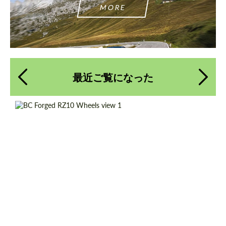
MORE
最近ご覧になった
Product Type:
鍛造ホイール
Diameter:
13", 14", 15", 16", 17", 18", 19", 20", 21", 22",
23", 24"
Wheel construction:
Monoblock
Country of origin:
台湾