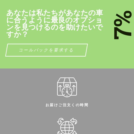
contact you within 1 business day with our
contact you within 1 business day with our
most competitive offer.
most competitive offer.
あなたは私たちがあなたの車
7
に合うように最良のオプショ
ンを見つけるのを助けたいで
すか？
コールバックを要求する
個人データの処理に同意する
個人データの処理に同意する
ﾂづ慊つｷﾂ。
ﾂづ慊つｷﾂ。
お客様の言語を話します
お客様の言語を話します
お届けご注文くの時間