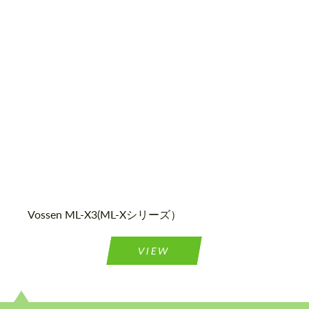
Diameter:
19", 20", 21", 22", 23", 24"
Country of origin:
米国
Wheel construction:
Monoblock
Vossen ML-X3(ML-Xシリーズ）
VIEW
テキストバックを要求する
テキストバックを要求する
Please use this form to fill in some basic
Please use this form to fill in some basic
information for your price request. We will
information for your price request. We will