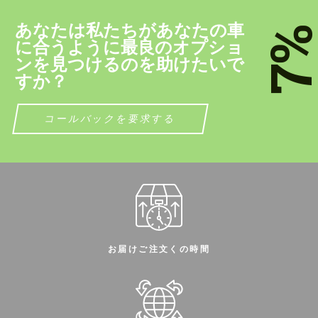
contact you within 1 business day with our
contact you within 1 business day with our
most competitive offer.
most competitive offer.
あなたは私たちがあなたの車
7
に合うように最良のオプショ
ンを見つけるのを助けたいで
すか？
コールバックを要求する
個人データの処理に同意する
個人データの処理に同意する
ﾂづ慊つｷﾂ。
ﾂづ慊つｷﾂ。
お客様の言語を話します
お客様の言語を話します
お届けご注文くの時間