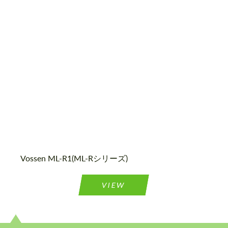
Diameter:
19", 20", 21", 22", 23", 24"
Country of origin:
米国
Wheel construction:
Monoblock
Vossen ML-R1(ML-Rシリーズ)
VIEW
テキストバックを要求する
テキストバックを要求する
Please use this form to fill in some basic
Please use this form to fill in some basic
information for your price request. We will
information for your price request. We will