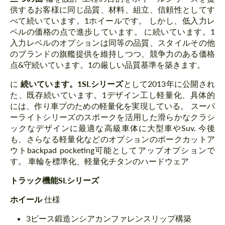
供するお客様に同じ品質、材料、組立、信頼性としてす
べて続いています。1ホイールです。 しかし、低入力レ
ベルの価格の点で進歩しています。 に続いています。1
入力レベルのオプションは同等の品質、スタイルその他
のブランドの旗艦提供を維持しつつ、競争力のある価格
点&守続いています。1の厳しい品質基準を築きます。
に
続いています。1SLシリーズ
として2013年に公開され
た、既存続いています。1デザイン工し軽量化、具体的
には、作り車プのための軽量化を実現している。 スーパ
ーライトシリーズのスポークを活用した滑らかなクラシ
ックなデザインに最適な高級車体に大型車やSuv. 今後
も、さらなる軽量化などのオプションのポークカットア
ウトbackpad pocketing可能としてアップオプションで
す。 車輪を標準化、軽量化チタンのハードウェア
トラック機能SLシリーズ
ホイール
仕様
3ピース鍛造ンシアカンファレンスリップ構築