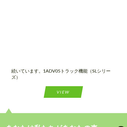
most competitive offer.
most competitive offer.
Wheel construction:
3ピース
個人データの処理に同意する
個人データの処理に同意する
ﾂづ慊つｷﾂ。
続いています。1ADV05トラック機能（SLシリー
ﾂづ慊つｷﾂ。
ズ）
お客様の言語を話します
お客様の言語を話します
VIEW