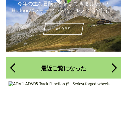
今年の主な冒険の準備はできましたか？
Hodoorパフォーマンスでアルプスへの旅行！
MORE
最近ご覧になった
Product Type:
鍛造ホイール
テキストバックを要求する
テキストバックを要求する
Diameter:
13", 14", 15", 16", 17", 18", 19", 20", 21", 22",
Please use this form to fill in some basic
Please use this form to fill in some basic
23", 24"
information for your price request. We will
information for your price request. We will
contact you within 1 business day with our
contact you within 1 business day with our
Country of origin:
米国