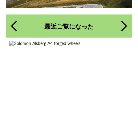
最近ご覧になった
Country of origin:
ロシア
Product Type:
鍛造ホイール
Diameter:
18", 19", 20", 21", 22"
テキストバックを要求する
テキストバックを要求する
Wheel construction:
Monoblock
Please use this form to fill in some basic
Please use this form to fill in some basic
information for your price request. We will
information for your price request. We will
contact you within 1 business day with our
contact you within 1 business day with our
most competitive offer.
most competitive offer.