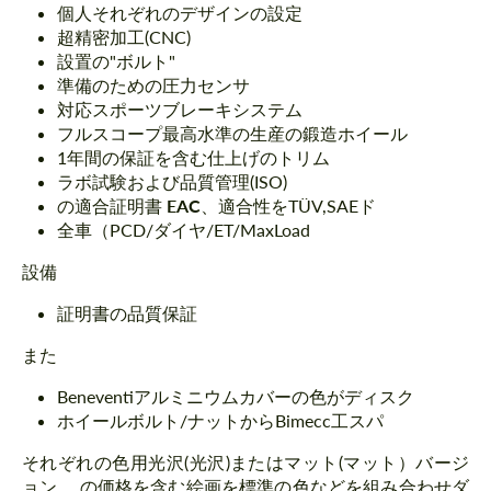
個人それぞれのデザインの設定
超精密加工(CNC)
設置の"ボルト"
準備のための圧力センサ
対応スポーツブレーキシステム
フルスコープ最高水準の生産の鍛造ホイール
1年間の保証を含む仕上げのトリム
ラボ試験および品質管理(ISO)
の適合証明書
EAC
、適合性をTÜV,SAEド
全車（PCD/ダイヤ/ET/MaxLoad
設備
証明書の品質保証
また
Beneventiアルミニウムカバーの色がディスク
ホイールボルト/ナットからBimecc工スパ
それぞれの色用光沢(光沢)またはマット(マット）バージ
ョン。 の価格を含む絵画を標準の色などを組み合わせダ