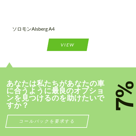
ソロモンAlsberg A4
個人データの処理に同意する
個人データの処理に同意する
VIEW
ﾂづ慊つｷﾂ。
ﾂづ慊つｷﾂ。
お客様の言語を話します
お客様の言語を話します
あなたは私たちがあなたの車
7
に合うように最良のオプショ
ンを見つけるのを助けたいで
すか？
コールバックを要求する