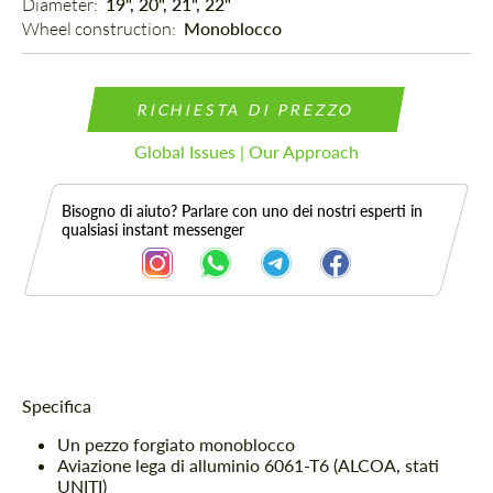
Diameter: 
19", 20", 21", 22"
Wheel construction: 
Monoblocco
RICHIESTA DI PREZZO
Global Issues | Our Approach
Bisogno di aiuto? Parlare con uno dei nostri esperti in
qualsiasi instant messenger
Descrizione
Specifica
Un pezzo forgiato monoblocco
Aviazione lega di alluminio 6061-T6 (ALCOA, stati
UNITI)