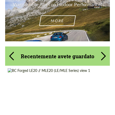
Viaggio nelle Alpi con Hodoor Performance!
MORE
Recentemente avete guardato
Product Type:
Ruote Forgiate
Diameter:
13", 14", 15", 16", 17", 18", 19", 20", 21", 22",
23", 24"
Wheel construction:
2 Pezzi