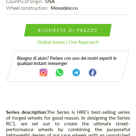
Country of origin: 
USA
Wheel construction: 
Monoblocco
RICHIESTA DI PREZZO
Global Issues | Our Approach
Bisogno di aiuto? Parlare con uno dei nostri esperti in
qualsiasi instant messenger
Descrizione
Series description
:The Series is HRE’s best-selling series
of forged wheels for good reason. In designing the Series
RC1, we set out to create the ultimate street-
performance wheels by combining the purposeful
lightweight design of our race wheels with an unmatched