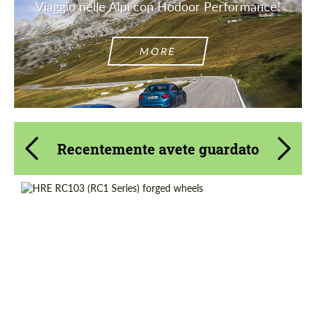
Viaggio nelle Alpi con Hodoor Performance!
MORE
Recentemente avete guardato
Product Type:
Ruote Forgiate
Diameter:
19", 20", 21"
Country of origin:
USA
Wheel construction:
Monoblocco