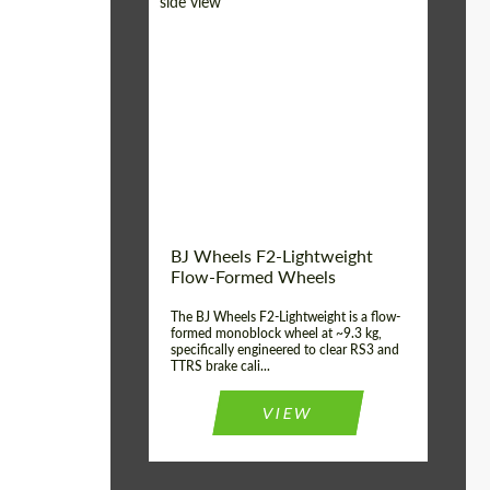
Diameter:
18", 19", 20", 21", 22",
23", 24"
Country of origin:
Germania
Product Type:
FlowForm Wheels
Wheel construction:
Monoblocco
BJ Wheels F2-Lightweight
Flow-Formed Wheels
The BJ Wheels F2-Lightweight is a flow-
formed monoblock wheel at ~9.3 kg,
specifically engineered to clear RS3 and
TTRS brake cali...
VIEW