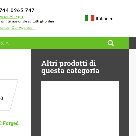
744 0965 747
o Multi-lingua
Italian
a internazionale su tutti gli ordini
Issues | Our Approach
Altri prodotti di
questa categoria
-3
Diameter:
13", 14", 15", 16", 17",
18", 19", 20", 21", 22",
23", 24"
C Forged
Material:
Fibra Di Basalto, Forged
carbon, Plastica ABS