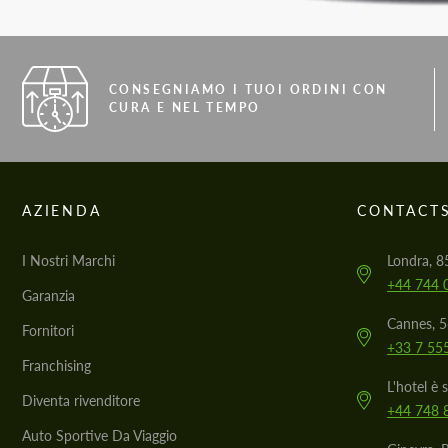
CONSEGNIAMO I TUOI ORDINI CON
CURA E NEL TEMPO
AZIENDA
CONTACT
I Nostri Marchi
Londra, 8
+44 744 
Garanzia
Cannes, 
Fornitori
+33 7 55
Franchising
L'hotel è 
Diventa rivenditore
+44 748 
Auto Sportive Da Viaggio