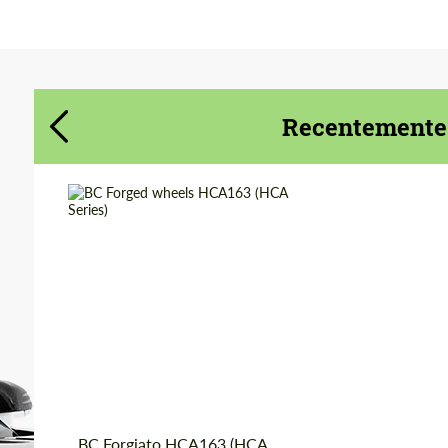
Accetta il trattamento dei dati personali
Accetta il trattamento dei dati personali
CONTATTAMI
Recentemente 
CONTATTAMI
Parliamo la tua lingua
Parliamo la tua lingua
Product Type:
Ruote Forgiate
Diameter:
18", 19", 20", 21", 22"
Wheel construction:
2 Pezzi
Country of origin:
Taiwan
BC Forgiato HCA163 (HCA