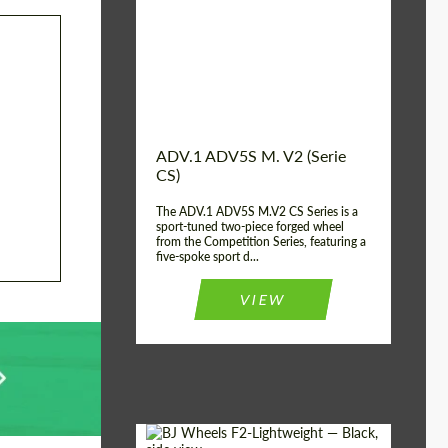
Country of origin:
USA
Diameter:
13", 14", 15", 16", 17",
18", 19", 20", 21", 22",
23", 24"
Wheel construction:
2 Pezzi
ADV.1 ADV5S M. V2 (Serie
CS)
The ADV.1 ADV5S M.V2 CS Series is a
sport-tuned two-piece forged wheel
from the Competition Series, featuring a
five-spoke sport d...
VIEW