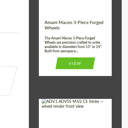
Product Type:
3 Pezzi
Country of origin:
USA
Wheel construction:
3 Pezzi
Amani Maceo 3-Piece Forged
Wheels
The Amani Maceo 3-Piece Forged
Wheels are precision-crafted to order,
available in diameters from 13" to 24".
Built from aerospace...
VIEW
Product Type:
Ruote Forgiate