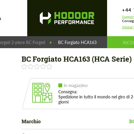
+44 
Support
A
Consegn
Global 
orged 2-piece BC Forged
BC Forgiato HCA163 (HCA Serie)
BC Forgiato HCA163 (HCA Serie)
In magazzino
Consegna:
Spedizione in tutto il mondo nel giro di 2
giorni
Marchio
B