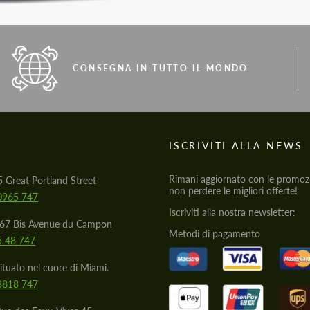
CONSEGNA IN TUTTO IL MONDO
S
ISCRIVITI ALLA NEWS
Rimani aggiornato con le promozi
5 Great Portland Street
non perdere le migliori offerte!
0965 747
Iscriviti alla nostra newsletter:
567 Bis Avenue du Campon
Metodi di pagamento
5 48 747
situato nel cuore di Miami.
8818 747