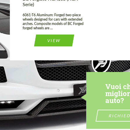
Serie)
6061-T6 Aluminum: Forged two-piece
wheels designed for cars with extended
arches. Composite models of BC Forged
forged wheels are ...
VIEW
Vuoi ch
miglior
auto?
RICHIE