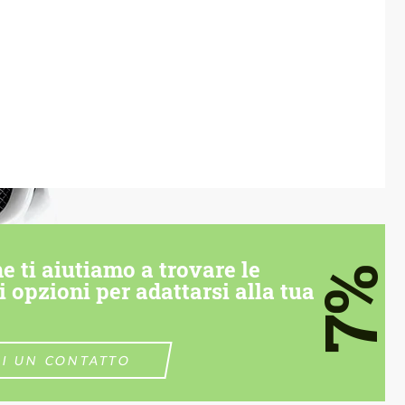
e ti aiutiamo a trovare le
7%
i opzioni per adattarsi alla tua
DI UN CONTATTO