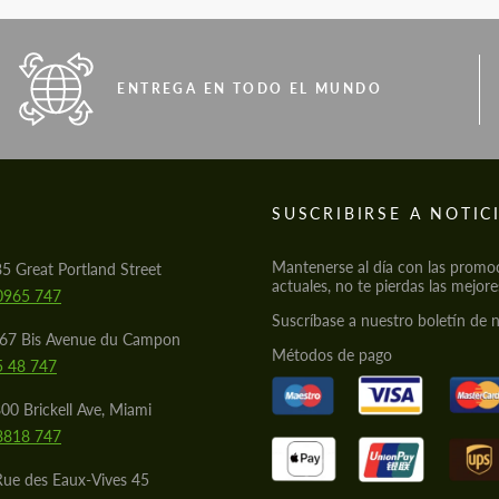
ENTREGA EN TODO EL MUNDO
S
SUSCRIBIRSE A NOTIC
Mantenerse al día con las promo
85 Great Portland Street
actuales, no te pierdas las mejore
0965 747
Suscríbase a nuestro boletín de n
567 Bis Avenue du Campon
Métodos de pago
5 48 747
00 Brickell Ave, Miami
8818 747
Rue des Eaux-Vives 45