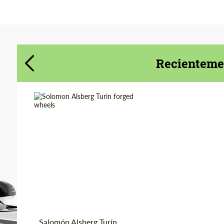
Acepta el tratamiento de datos de
Acepta el tratamiento de datos de
carácter personal
carácter personal
Recientemen
CONTACTA CONMIGO
CONTACTA CONMIGO
Hablamos su idioma
Hablamos su idioma
Country of origin:
Rusia
Product Type:
Llantas Forjadas
Diameter:
18", 19", 20", 21", 22"
Wheel construction:
Monoblock
Salomón Alsberg Turín