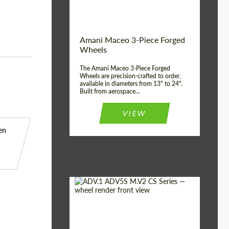
ABS
Product Type:
3 Pieza
Country of
Estados
Amani Maceo 3-Piece Forged
UNIDOS
origin:
Wheels
Wheel construction:
3 Pieza
The Amani Maceo 3-Piece Forged
Wheels are precision-crafted to order,
available in diameters from 13" to 24".
Built from aerospace...
VIEW
en
Product Type:
Llantas Forjadas