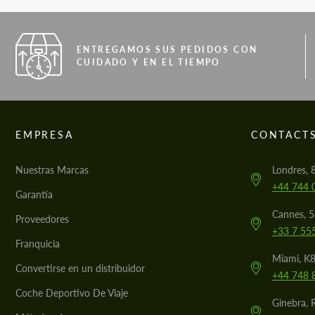
ENTREGAMOS SUS PEDIDOS CON
CUIDADO Y EN EL TIEMPO
EMPRESA
CONTACT
Nuestras Marcas
Londres, 
+44 744 
Garantía
Cannes, 
Proveedores
+33 7 55
Franquicia
Miami, K8
Convertirse en un distribuidor
+44 748 
Coche Deportivo De Viaje
Ginebra, 