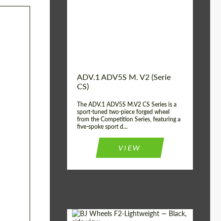
Country of
Estados
UNIDOS
origin:
Diameter:
13", 14", 15", 16", 17",
18", 19", 20", 21", 22",
23", 24"
Wheel construction:
2 Pieza
ADV.1 ADV5S M. V2 (Serie
CS)
The ADV.1 ADV5S M.V2 CS Series is a
sport-tuned two-piece forged wheel
from the Competition Series, featuring a
five-spoke sport d...
VIEW