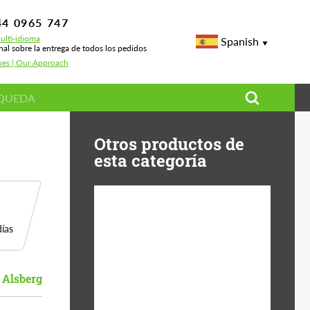
44 0965 747
ulti-idioma
Spanish
nal sobre la entrega de todos los pedidos
ues | Our Approach
Otros productos de
esta categoría
ías
Diameter:
13", 14", 15", 16", 17",
18", 19", 20", 21", 22",
23", 24"
 Alsberg
Material:
Fibra De Basalto,
Forged carbon, Plástico