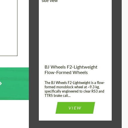
Diameter:
18", 19", 20", 21", 22",
23", 24"
Country of origin:
Alemania
Product Type:
FlowForm Wheels
Wheel construction:
Monoblock
BJ Wheels F2-Lightweight
Flow-Formed Wheels
The BJ Wheels F2-Lightweight is a flow-
formed monoblock wheel at ~9.3 kg,
specifically engineered to clear RS3 and
TTRS brake cali...
VIEW