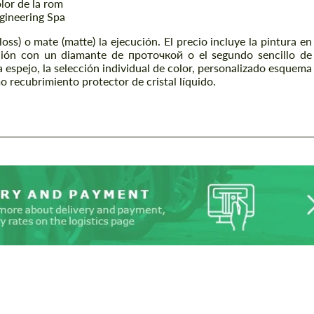
olor de la rom
ngineering Spa
oss) o mate (matte) la ejecución. El precio incluye la pintura en
ación con un diamante de проточкой o el segundo sencillo de
 espejo, la selección individual de color, personalizado esquema
mo recubrimiento protector de cristal líquido.
Solicitud de un texto
Solicitud de un texto
Please use this form to fill in some basic
Please use this form to fill in some basic
information for your price request. We will
information for your price request. We will
contact you within 1 business day with our
contact you within 1 business day with our
most competitive offer.
most competitive offer.