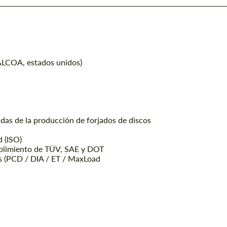
(ALCOA, estados unidos)
das de la producción de forjados de discos
d (ISO)
mplimiento de TÜV, SAE y DOT
os (PCD / DIA / ET / MaxLoad