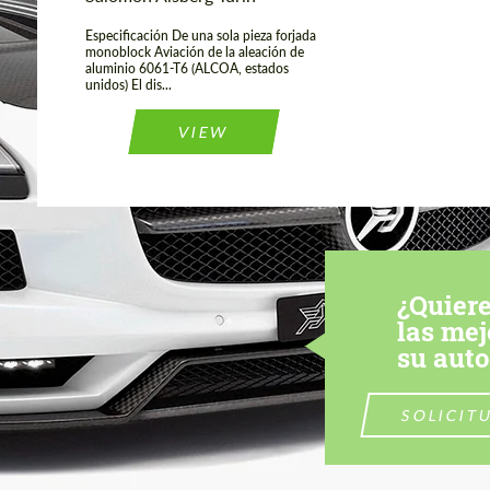
Especificación De una sola pieza forjada
monoblock Aviación de la aleación de
aluminio 6061-T6 (ALCOA, estados
unidos) El dis...
VIEW
¿Quiere
las mej
su aut
SOLICIT