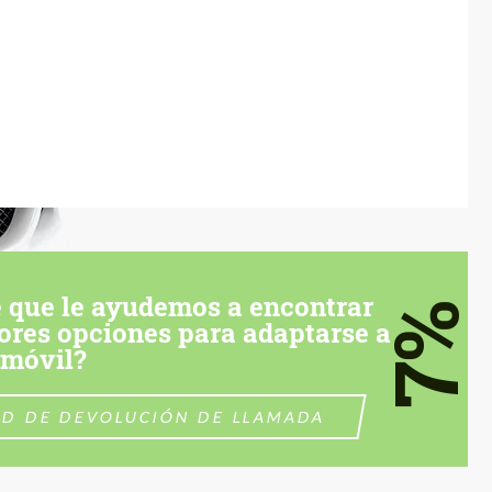
 que le ayudemos a encontrar
7%
ores opciones para adaptarse a
omóvil?
UD DE DEVOLUCIÓN DE LLAMADA