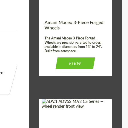
ABS
Product Type:
3 Pieza
Country of
Estados
Amani Maceo 3-Piece Forged
UNIDOS
origin:
Wheels
Wheel construction:
3 Pieza
The Amani Maceo 3-Piece Forged
Wheels are precision-crafted to order,
available in diameters from 13" to 24".
Built from aerospace...
VIEW
en
Product Type:
Llantas Forjadas