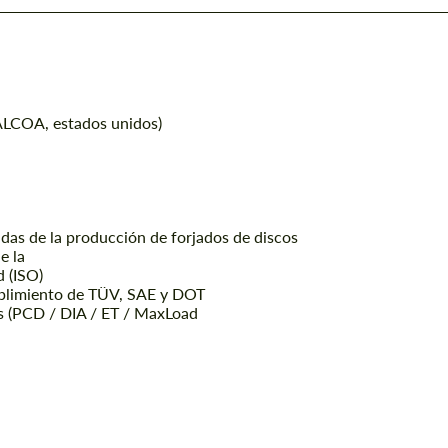
(ALCOA, estados unidos)
das de la producción de forjados de discos
e la
d (ISO)
mplimiento de TÜV, SAE y DOT
os (PCD / DIA / ET / MaxLoad