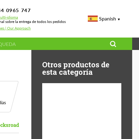
44 0965 747
ulti-idioma
Spanish
nal sobre la entrega de todos los pedidos
ues | Our Approach
Otros productos de
esta categoría
ías
Diameter:
13", 14", 15", 16", 17",
18", 19", 20", 21", 22",
23", 24"
cksroad
Material:
Fibra De Basalto,
Forged carbon, Plástico