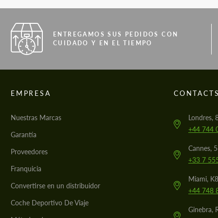
ENTREGAMOS SUS PEDIDOS CON
CUIDADO Y EN EL TIEMPO
EMPRESA
CONTACT
Nuestras Marcas
Londres, 
+44 744 
Garantía
Cannes, 
Proveedores
+33 7 55
Franquicia
Miami, K8
Convertirse en un distribuidor
+44 748 
Coche Deportivo De Viaje
Ginebra, 