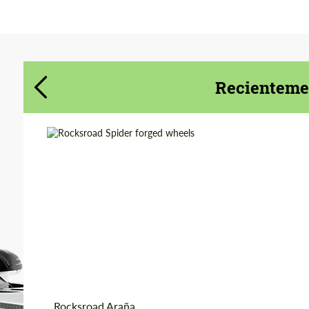
Acepta el tratamiento de datos de
Acepta el tratamiento de datos de
carácter personal
carácter personal
Recientemen
CONTACTA CONMIGO
CONTACTA CONMIGO
Hablamos su idioma
Hablamos su idioma
Country of origin:
Rusia
Product Type:
Llantas Forjadas
Diameter:
18", 19", 20", 21", 22"
Wheel construction:
Monoblock
Rocksroad Araña