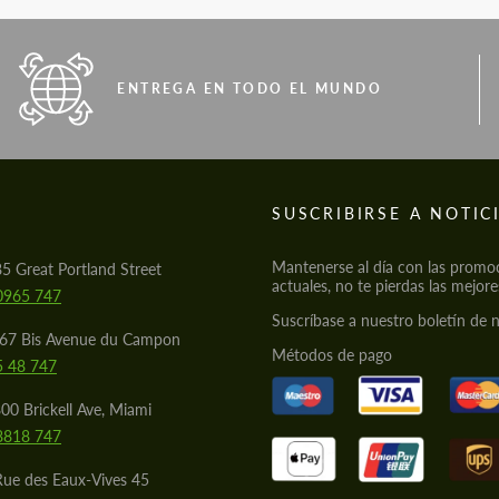
ENTREGA EN TODO EL MUNDO
S
SUSCRIBIRSE A NOTIC
Mantenerse al día con las promo
85 Great Portland Street
actuales, no te pierdas las mejore
0965 747
Suscríbase a nuestro boletín de n
567 Bis Avenue du Campon
Métodos de pago
5 48 747
00 Brickell Ave, Miami
8818 747
Rue des Eaux-Vives 45