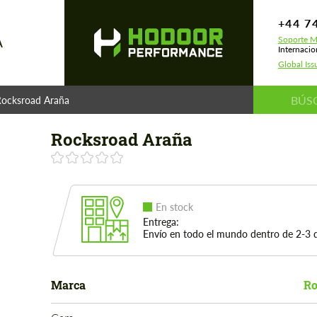
+44 7
Soporte M
A
Internacio
Global Iss
ocksroad Araña
Rocksroad Araña
En stock
Entrega:
Envío en todo el mundo dentro de 2-3 d
Marca
Ro