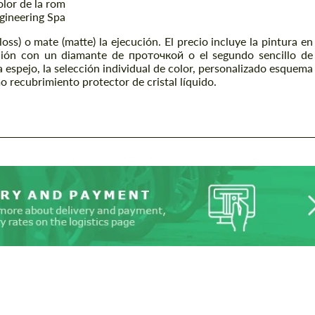
olor de la rom
ngineering Spa
oss) o mate (matte) la ejecución. El precio incluye la pintura en
ación con un diamante de проточкой o el segundo sencillo de
 espejo, la selección individual de color, personalizado esquema
mo recubrimiento protector de cristal líquido.
Solicitud de un texto
Solicitud de un texto
Please use this form to fill in some basic
Please use this form to fill in some basic
information for your price request. We will
information for your price request. We will
contact you within 1 business day with our
contact you within 1 business day with our
most competitive offer.
most competitive offer.