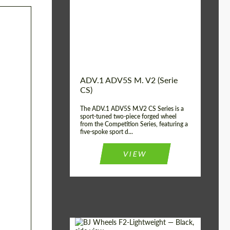
Country of
Estados
UNIDOS
origin:
Diameter:
13", 14", 15", 16", 17",
18", 19", 20", 21", 22",
23", 24"
Wheel construction:
2 Pieza
ADV.1 ADV5S M. V2 (Serie
CS)
The ADV.1 ADV5S M.V2 CS Series is a
sport-tuned two-piece forged wheel
from the Competition Series, featuring a
five-spoke sport d...
VIEW