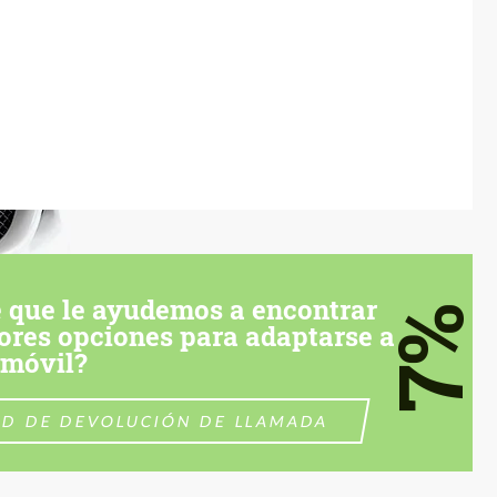
 que le ayudemos a encontrar
7%
ores opciones para adaptarse a
omóvil?
UD DE DEVOLUCIÓN DE LLAMADA