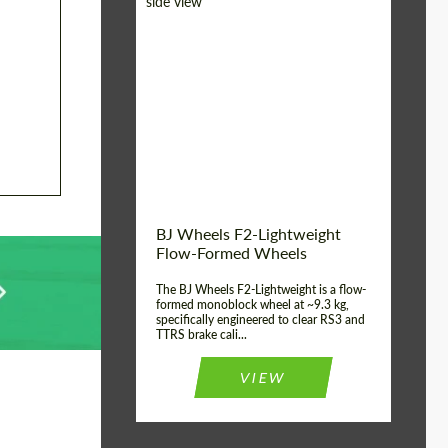
Diameter:
18", 19", 20", 21", 22",
23", 24"
Country of origin:
Alemania
Product Type:
FlowForm Wheels
Wheel construction:
Monoblock
BJ Wheels F2-Lightweight
Flow-Formed Wheels
The BJ Wheels F2-Lightweight is a flow-
formed monoblock wheel at ~9.3 kg,
specifically engineered to clear RS3 and
TTRS brake cali...
VIEW