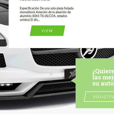
Especificación De una sola pieza forjada
monoblock Aviación de la aleación de
aluminio 6061-T6 (ALCOA, estados
unidos) El dis...
VIEW
¿Quiere
las mej
su aut
SOLICIT