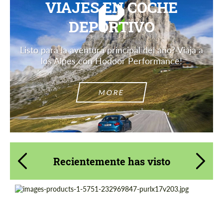
VIAJES EN COCHE
DEPORTIVO
Listo para la aventura principal del año? Viaja a
los Alpes con Hodoor Performance!
MORE
Recientemente has visto